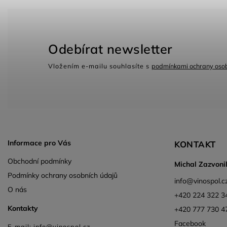
Odebírat newsletter
Vložením e-mailu souhlasíte s
podmínkami ochrany osob
Informace pro Vás
KONTAKT
Obchodní podmínky
Michal Zazvoni
Podmínky ochrany osobních údajů
info
@
vinospol.c
O nás
+420 224 322 3
Kontakty
+420 777 730 4
Facebook
E-mail: info@vinospol.cz