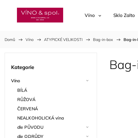
Víno
Sklo Zalto
Domů
/
Víno
/
ATYPICKÉ VELIKOSTI
/
Bag-in-box
/
Bag-in-
Bag-
Kategorie
Víno
BÍLÁ
RŮŽOVÁ
ČERVENÁ
NEALKOHOLICKÁ vína
dle PŮVODU
dle ODRŮDY