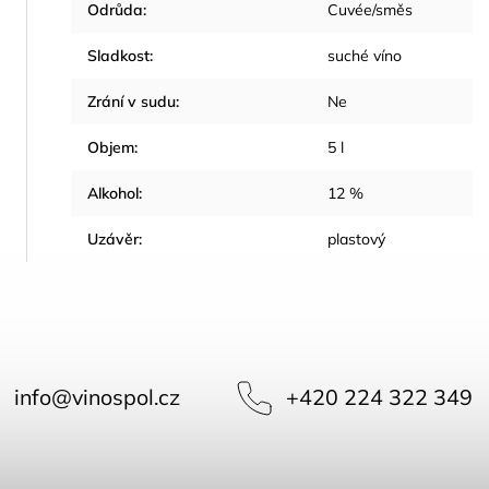
Odrůda
:
Cuvée/směs
Sladkost
:
suché víno
Zrání v sudu
:
Ne
Objem
:
5 l
Alkohol
:
12 %
Uzávěr
:
plastový
info
@
vinospol.cz
+420 224 322 349