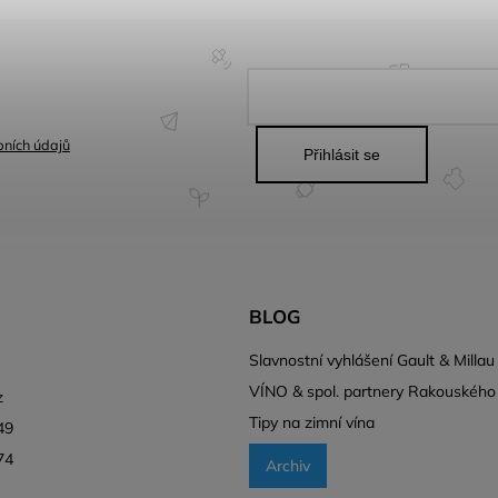
ních údajů
Přihlásit se
BLOG
l
Slavnostní vyhlášení Gault & Millau
VÍNO & spol. partnery Rakouského
z
Tipy na zimní vína
49
74
Archiv