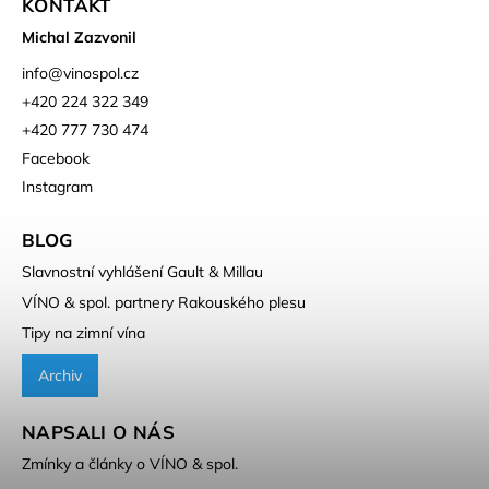
KONTAKT
Michal Zazvonil
info
@
vinospol.cz
+420 224 322 349
+420 777 730 474
Facebook
Instagram
BLOG
Slavnostní vyhlášení Gault & Millau
VÍNO & spol. partnery Rakouského plesu
Tipy na zimní vína
Archiv
NAPSALI O NÁS
Zmínky a články o VÍNO & spol.