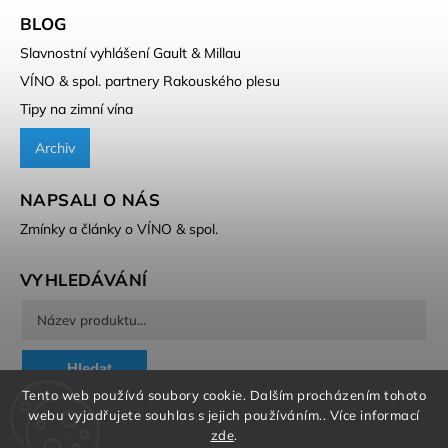
BLOG
Slavnostní vyhlášení Gault & Millau
VÍNO & spol. partnery Rakouského plesu
Tipy na zimní vína
Archiv
NAPSALI O NÁS
Zmínky a články o VÍNO & spol.
VYHLEDÁVÁNÍ
Hledat
Tento web používá soubory cookie. Dalším procházením tohoto
webu vyjadřujete souhlas s jejich používáním.. Více informací
zde
.