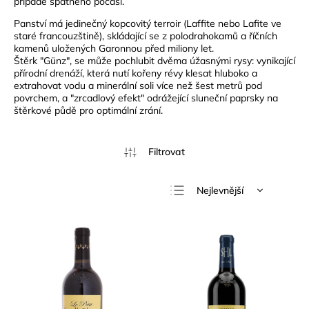
případě špatného počasí.
Panství má jedinečný kopcovitý terroir (Laffite nebo Lafite ve
staré francouzštině), skládající se z polodrahokamů a říčních
kamenů uložených Garonnou před miliony let.
Štěrk "Günz", se může pochlubit dvěma úžasnými rysy: vynikající
přírodní drenáží, která nutí kořeny révy klesat hluboko a
extrahovat vodu a minerální soli více než šest metrů pod
povrchem, a "zrcadlový efekt" odrážející sluneční paprsky na
štěrkové půdě pro optimální zrání.
Nejlevnější
Nejdražší
Nejprodávanější
Abecedně