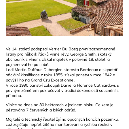
Ve 14. století podepsal
Verrier Du Bosq první zaznamenané
listiny pro několik řádků vinné révy. George Smith, skotský
obchodník s vínem, získal majetek v polovině 18. století a
pojmenoval ho po sobě.
Lodi Martin Duffour-Dubergier, starosta Bordeaux a signatář
oficiální klasifikace z roku 1855, získal panství v roce 1842 a
povýšil ho na Grand Cru Exceptionnel.
V roce 1990 panství zakoupili Daniel a Florence Cathiardovi, s
pevným záměrem pokračovat v tradici dokonalosti souznění s
přírodou.
Vinice se dnes na 80 hektarech v jediném bloku. Celkem je
pěstováno 7 červených a bílých odrůd.
Majitelé a technický ředitel žijí na opačných koncích pozemku,
což zajišťuje nepřetržitého monitorování a rychlou reakci v