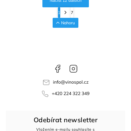
Načíst 12 dalších
1
7
Nahoru
Facebook
Instagram
info
@
vinospol.cz
+420 224 322 349
Odebírat newsletter
Vložením e-mailu souhlasíte s