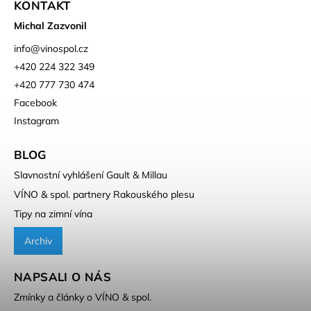
KONTAKT
Michal Zazvonil
info
@
vinospol.cz
+420 224 322 349
+420 777 730 474
Facebook
Instagram
BLOG
Slavnostní vyhlášení Gault & Millau
VÍNO & spol. partnery Rakouského plesu
Tipy na zimní vína
Archiv
NAPSALI O NÁS
Zmínky a články o VÍNO & spol.