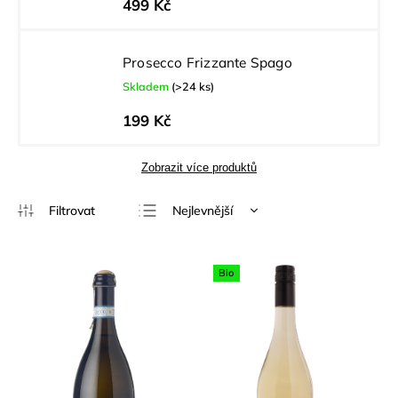
499 Kč
Prosecco Frizzante Spago
Skladem
(>24 ks)
199 Kč
Zobrazit více produktů
Nejlevnější
Nejdražší
Nejprodávanější
Bio
Abecedně