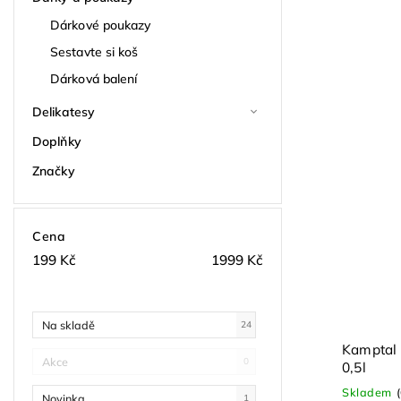
Dárkové poukazy
Sestavte si koš
Dárková balení
Delikatesy
Doplňky
Značky
Cena
199
Kč
1999
Kč
Na skladě
24
Kamptal 
Akce
0
0,5l
Skladem
Novinka
1