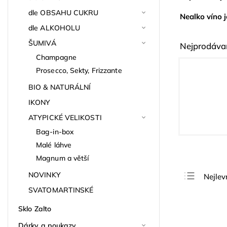
dle OBSAHU CUKRU
Nealko víno j
dle ALKOHOLU
ŠUMIVÁ
Nejprodávan
Champagne
Prosecco, Sekty, Frizzante
BIO & NATURÁLNÍ
IKONY
ATYPICKÉ VELIKOSTI
Bag-in-box
Malé láhve
Magnum a větší
NOVINKY
Nejlev
SVATOMARTINSKÉ
Nejdra
Nejpro
Sklo Zalto
Abece
Dárky a poukazy