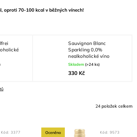
l, oproti 70-100 kcal v běžných vínech!
frei
Sauvignon Blanc
koholické
Sparkling 0,0%
nealkoholické víno
)
Skladem
(>24 ks)
330 Kč
tů
24
položek celkem
Kód:
3377
Oceněno
Kód:
9573