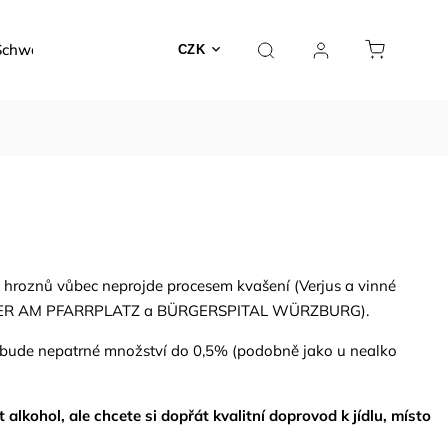
Schwarzer
Dárky a poukazy
Kontakty
O nás
CZK
z hroznů vůbec neprojde procesem kvašení (Verjus a vinné
N, MAYER AM PFARRPLATZ a BÜRGERSPITAL WÜRZBURG).
h zbude nepatrné množství do 0,5% (podobně jako u nealko
alkohol, ale chcete si dopřát kvalitní doprovod k jídlu, místo