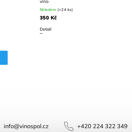
víno
Skladem
(>24 ks)
350 Kč
Detail
h
info
@
vinospol.cz
+420 224 322 349