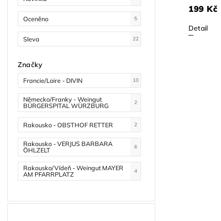
199 Kč
Oceněno
5
Detail
Sleva
22
Značky
Francie/Loire - DIVIN
10
Německo/Franky - Weingut
2
BÜRGERSPITAL WÜRZBURG
Rakousko - OBSTHOF RETTER
2
Rakousko - VERJUS BARBARA
6
ÖHLZELT
Rakousko/Vídeň - Weingut MAYER
4
AM PFARRPLATZ