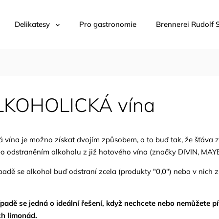
Delikatesy
Pro gastronomie
Brennerei Rudolf 
KOHOLICKÁ vína
 vína je možno získat dvojím způsobem, a to buď tak, že šťáva 
nebo odstraněním alkoholu z již hotového vína (značky DIVI
padě se alkohol buď odstraní zcela (produkty "0,0") nebo v nic
adě se jedná o ideální řešení, když nechcete nebo nemůžete pít 
ch limonád.