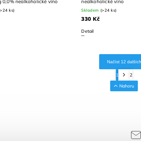
g 0,0% nealkoholické víno
nealkoholické víno
(>24 ks)
Skladem
(>24 ks)
330 Kč
Detail
Načíst 12 dalšíc
1
2
Nahoru