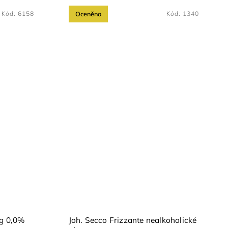
Kód:
6158
Oceněno
Kód:
1340
ng 0,0%
Joh. Secco Frizzante nealkoholické