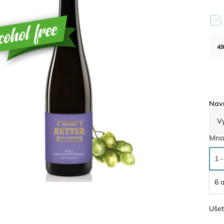
49
Naví
Mno
1 -
6 a
Ušet