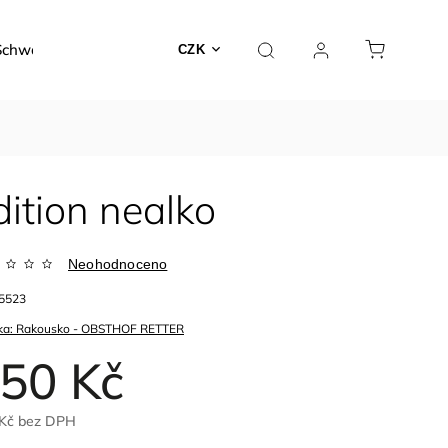
Schwarzer
Dárky a poukazy
Kontakty
O nás
CZK
ition nealko
Neohodnoceno
5523
ka:
Rakousko - OBSTHOF RETTER
50 Kč
Kč
bez DPH