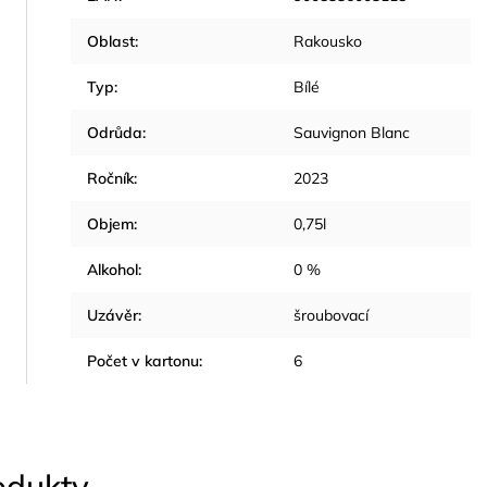
Oblast
:
Rakousko
Typ
:
Bílé
Odrůda
:
Sauvignon Blanc
Ročník
:
2023
Objem
:
0,75l
Alkohol
:
0 %
Uzávěr
:
šroubovací
Počet v kartonu
:
6
rodukty