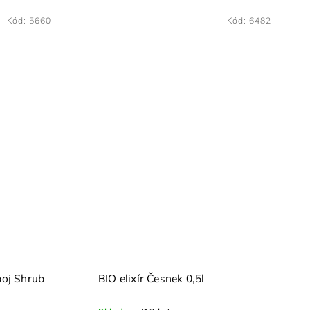
Bio
Kód:
5681
Kód:
9535
a 0,5l
BIO Kdoule Quitte