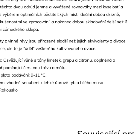
 těchto dvou odrůd jemné a vyvážené rovnováhy mezi kyselostí a
e výběrem optimálních pěstitelských míst, ideální dobou sklizně,
kušenostmi ve zpracování, a nakonec dobou skladování delší než 6
i zámeckého sklepa.
y z vinné révy jsou přirozeně sladší než jejich ekvivalenty z divoce
ce, ale to je "úděl" veškerého kultivovaného ovoce.
a: Osvěžující vůně s tóny limetek, grepu a citronu, doplněná o
připomínající čerstvou trávu a mátu.
plota podávání: 9-11 °C.
lem: vhodné snoubení k lehké úpravě ryb a bílého masa
 Rakousko
Související p