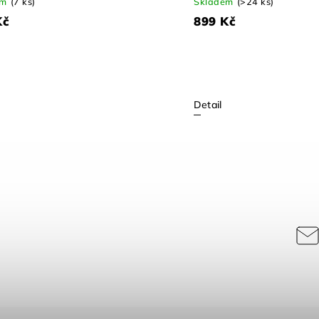
Skladem
(12 ks)
Skladem
(8 ks)
539.10
Kč
při odběru za 5 000 Kč a
495.00
Kč
při odbě
více
ví
599 Kč
550 Kč
Detail
Detail