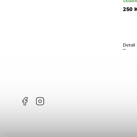
Skladem
(>24 ks)
899 Kč
Detail
Facebook
Instagram