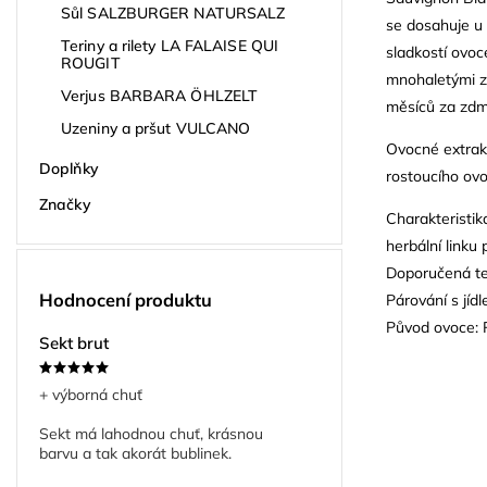
Sůl SALZBURGER NATURSALZ
se dosahuje u
Teriny a rilety LA FALAISE QUI
sladkostí ovoc
ROUGIT
mnohaletými z
Verjus BARBARA ÖHLZELT
měsíců za zdm
Uzeniny a pršut VULCANO
Ovocné extrakt
Doplňky
rostoucího ovo
Značky
Charakteristik
herbální linku 
Doporučená te
Hodnocení produktu
Párování s jíd
Původ ovoce:
Sekt brut
+ výborná chuť
Sekt má lahodnou chuť, krásnou
barvu a tak akorát bublinek.