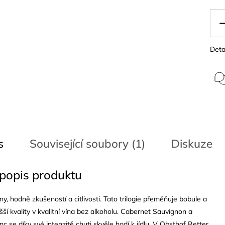
Deta
s
Související soubory (1)
Diskuze
 popis produktu
ny, hodně zkušeností a citlivosti. Tato trilogie přeměňuje bobule a
šší kvality v kvalitní vína bez alkoholu. Cabernet Sauvignon a
c se díky své intenzitě chuti skvěle hodí k jídlu.
V Obsthof Retter