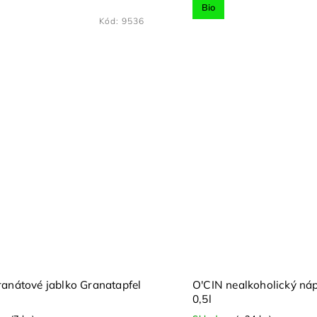
Bio
Kód:
6482
BIO elixír Česnek 0,5l
BIO elixír Kurkum