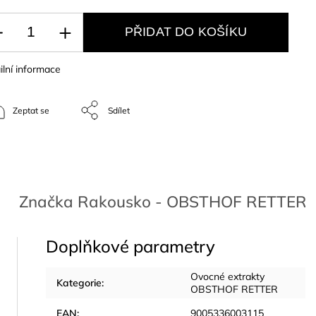
PŘIDAT DO KOŠÍKU
ilní informace
Zeptat se
Sdílet
Značka
Rakousko - OBSTHOF RETTER
Doplňkové parametry
Ovocné extrakty
Kategorie
:
OBSTHOF RETTER
EAN
:
9005336003115