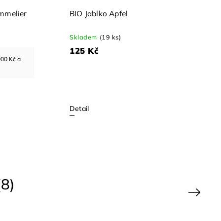
n Sommelier
Hruška Hirschbirne Sommelier
Edition
Skladem
(>24 ks)
za 5 000 Kč a
711.00
Kč
při odběru za 5 000 Kč a
více
790 Kč
Detail
8)
Next