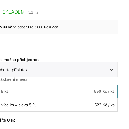
SKLADEM
(11 ks)
5.00
Kč
při odběru za 5 000 Kč a více
c možno přiobjednat
žstevní sleva
 5 ks
550 Kč
/ ks
 více ks = sleva 5 %
523 Kč
/ ks
říte
0 Kč