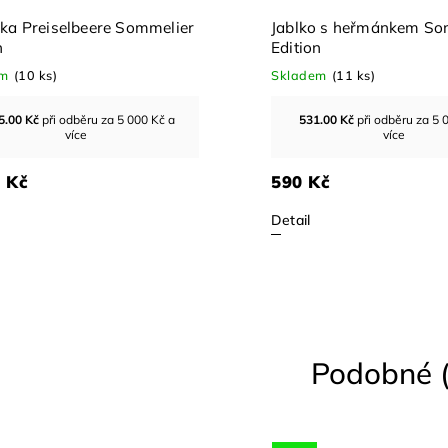
O Jablko Apfel
Cabernet Sauvigno
Edition nealko
ladem
(19 ks)
Skladem
(17 ks)
25 Kč
495.00
Kč
při odběru 
více
550 Kč
Detail
tail
Podobné (