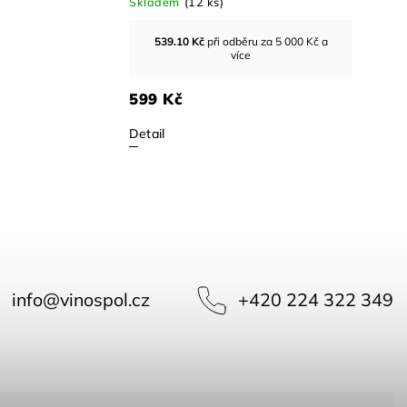
Skladem
(14 ks)
250 Kč
ru za 5 000 Kč a
ce
Detail
info
@
vinospol.cz
+420 224 322 349