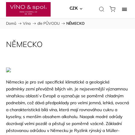
CZK
Domů
/
Víno
/
dle PŮVODU
/
NĚMECKO
NĚMECKO
Německo je pro své specifické klimatické a geologické
podmínky zemí převážně bílých vín. Je nejsevernější významnou
vinařskou oblastí v Evropě a vyznačuje se poměrně chladným
podnebím, což dává předpoklady pro velmi jemná, lehká, ovocná
a charakteristická bílá vína, která mají rovnováhou cukru a
kyseliny, s menším obsahem alkoholu. Naopak modré odrůdy
dozrávají velmi pozdě a pěstují se poměrně vzácně. Základní
pěstovanou odrůdou v Německu je Ryzlink rýnský a Müller-