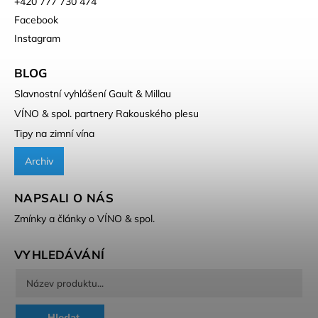
+420 777 730 474
Facebook
Instagram
BLOG
Slavnostní vyhlášení Gault & Millau
VÍNO & spol. partnery Rakouského plesu
Tipy na zimní vína
Archiv
NAPSALI O NÁS
Zmínky a články o VÍNO & spol.
VYHLEDÁVÁNÍ
Hledat