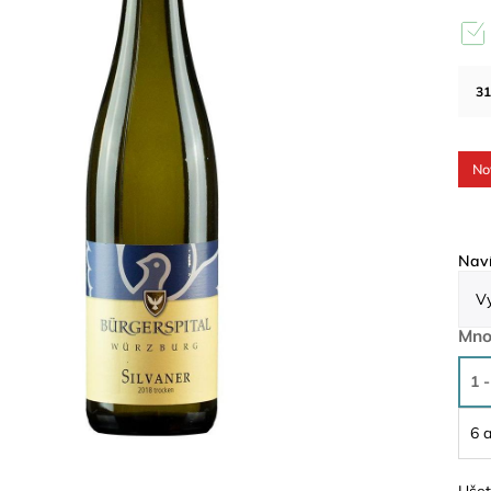
31
No
Naví
Mno
1 -
6 a
Ušet