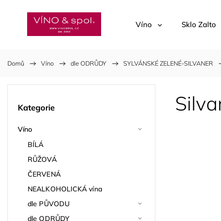
Víno
Sklo Zalto
Domů
/
Víno
/
dle ODRŮDY
/
SYLVÁNSKÉ ZELENÉ-SILVANER
/
Silv
Kategorie
Víno
BÍLÁ
RŮŽOVÁ
ČERVENÁ
NEALKOHOLICKÁ vína
dle PŮVODU
dle ODRŮDY