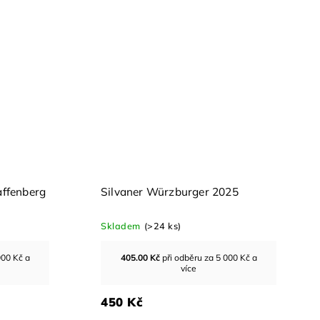
affenberg
Silvaner Würzburger 2025
Skladem
(>24 ks)
000 Kč a
405.00
Kč
při odběru za 5 000 Kč a
více
450 Kč