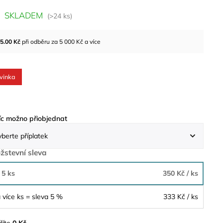
SKLADEM
(>24 ks)
5.00
Kč
při odběru za 5 000 Kč a více
vinka
c možno přiobjednat
žstevní sleva
 5 ks
350 Kč
/ ks
 více ks = sleva 5 %
333 Kč
/ ks
říte
0 Kč