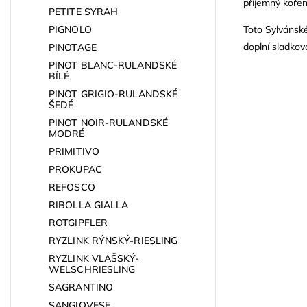
příjemný kořen
PETITE SYRAH
PIGNOLO
Toto Sylvánsk
doplní sladkovo
PINOTAGE
PINOT BLANC-RULANDSKÉ
BÍLÉ
PINOT GRIGIO-RULANDSKÉ
ŠEDÉ
PINOT NOIR-RULANDSKÉ
MODRÉ
PRIMITIVO
PROKUPAC
REFOSCO
RIBOLLA GIALLA
ROTGIPFLER
RYZLINK RÝNSKÝ-RIESLING
RYZLINK VLAŠSKÝ-
WELSCHRIESLING
SAGRANTINO
SANGIOVESE