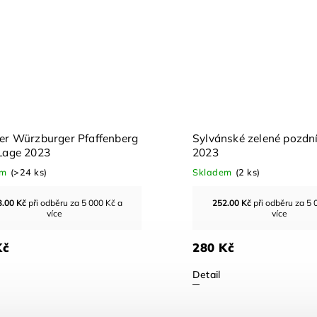
ner Würzburger Pfaffenberg
Sylvánské zelené pozdní
 Lage 2023
2023
em
(>24 ks)
Skladem
(2 ks)
3.00
Kč
při odběru za 5 000 Kč a
252.00
Kč
při odběru za 5 
více
více
Kč
280 Kč
Detail