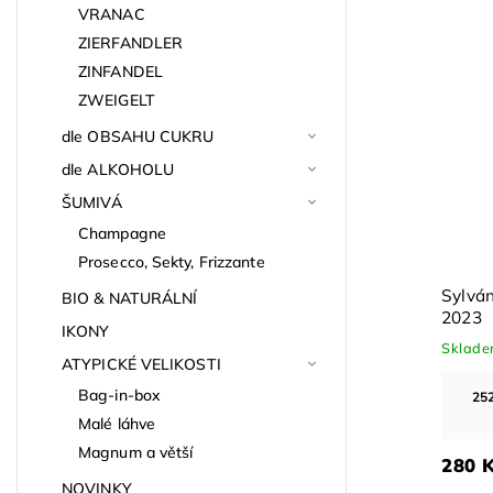
VRANAC
ZIERFANDLER
ZINFANDEL
ZWEIGELT
dle OBSAHU CUKRU
dle ALKOHOLU
ŠUMIVÁ
Champagne
Prosecco, Sekty, Frizzante
Sylván
BIO & NATURÁLNÍ
2023
IKONY
Sklad
ATYPICKÉ VELIKOSTI
Bag-in-box
252
Malé láhve
Magnum a větší
280 
NOVINKY