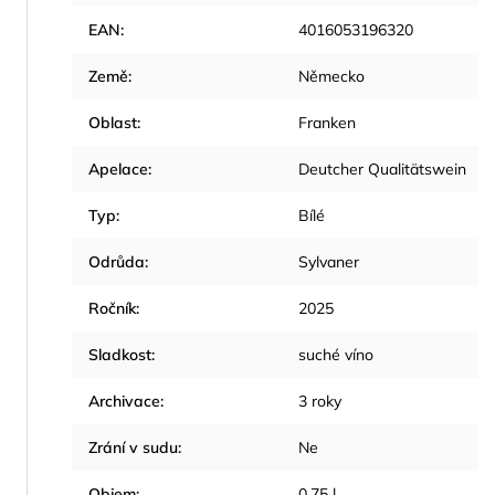
EAN
:
4016053196320
Země
:
Německo
Oblast
:
Franken
Apelace
:
Deutcher Qualitätswein
Typ
:
Bílé
Odrůda
:
Sylvaner
Ročník
:
2025
Sladkost
:
suché víno
Archivace
:
3 roky
Zrání v sudu
:
Ne
Objem
:
0,75 l