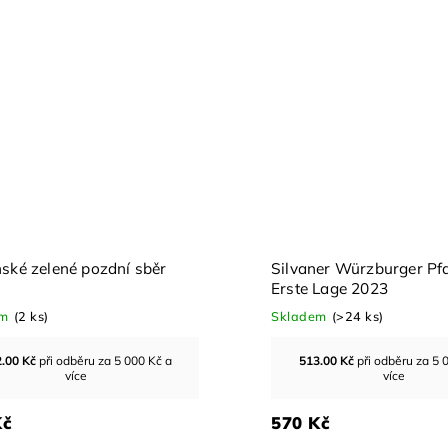
ské zelené pozdní sběr
Silvaner Würzburger Pf
Erste Lage 2023
em
(2 ks)
Skladem
(>24 ks)
.00
Kč
při odběru za 5 000 Kč a
513.00
Kč
při odběru za 5 
více
více
Kč
570 Kč