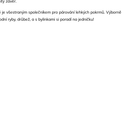
itý závěr.
é je všestraným společníkem pro párování lehkých pokrmů. Výborně
dní ryby, drůbež, a s bylinkami si poradí na jedničku!