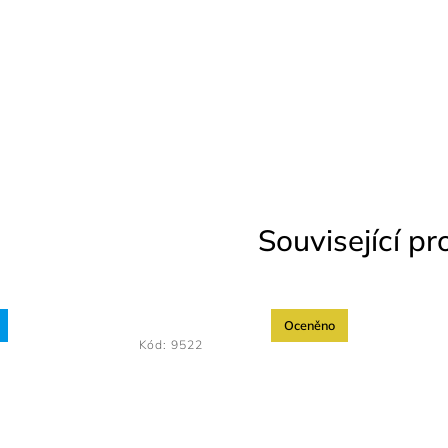
Související p
Oceněno
Kód:
9522