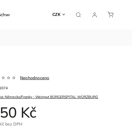
Schwarzer
Dárky a poukazy
Kontakty
O nás
CZK
Neohodnoceno
9374
ka:
Německo/Franky - Weingut BÜRGERSPITAL WÜRZBURG
50 Kč
Kč
bez DPH