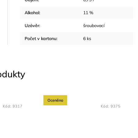
Alkohol
:
11 %
Uzávěr
:
šroubovací
Počet v kartonu
:
6 ks
rodukty
Oceněno
Kód:
9317
Kód:
9375