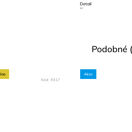
Detail
Podobné (
ěno
Akce
Kód:
9317