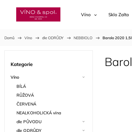
Víno
Sklo Zalto
Domů
/
Víno
/
dle ODRŮDY
/
NEBBIOLO
/
Barolo 2020 1,
Baro
Kategorie
Víno
BÍLÁ
RŮŽOVÁ
ČERVENÁ
NEALKOHOLICKÁ vína
dle PŮVODU
dle ODRŮDY