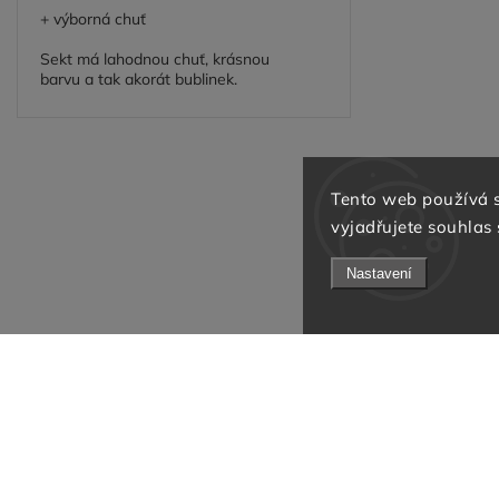
+ výborná chuť
Sekt má lahodnou chuť, krásnou
barvu a tak akorát bublinek.
Tento web používá 
vyjadřujete souhlas 
Nastavení
Facebook
Instagram
Odebírat newsletter