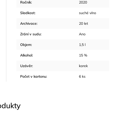
Ročník
:
2020
Sladkost
:
suché víno
Archivace
:
20 let
Zrání v sudu
:
Ano
Objem
:
1,5 l
Alkohol
:
15 %
Uzávěr
:
korek
Počet v kartonu
:
6 ks
rodukty