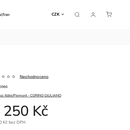
Schwarzer
Dárky a poukazy
Kontakty
O nás
CZK
Neohodnoceno
5966
ka:
Itálie/Piemont - CORINO GIULIANO
 250 Kč
0 Kč
bez DPH