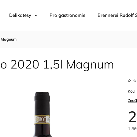
Delikatesy
Pro gastronomie
Brennerei Rudolf 
5l Magnum
lo 2020 1,5l Magnum
Kód:
Znač
2
1 86