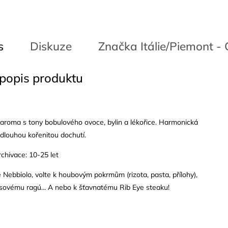
s
Diskuze
Značka
Itálie/Piemont 
 popis produktu
aroma s tony bobulového ovoce, bylin a lékořice. Harmonická
dlouhou kořenitou dochutí.
chivace: 10-25 let
Nebbiolo, volte k houbovým pokrmům (rizota, pasta, přílohy),
sovému ragú... A nebo k šťavnatému Rib Eye steaku!