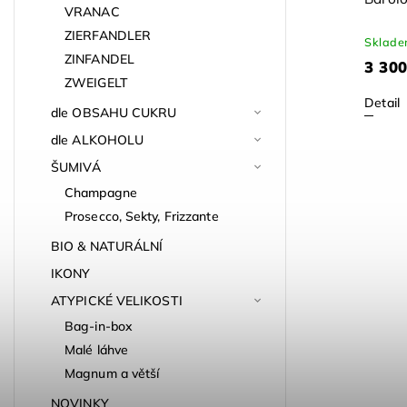
VRANAC
ZIERFANDLER
Sklad
ZINFANDEL
3 300
ZWEIGELT
Detail
dle OBSAHU CUKRU
dle ALKOHOLU
ŠUMIVÁ
Champagne
Prosecco, Sekty, Frizzante
BIO & NATURÁLNÍ
IKONY
ATYPICKÉ VELIKOSTI
Bag-in-box
Malé láhve
Magnum a větší
NOVINKY