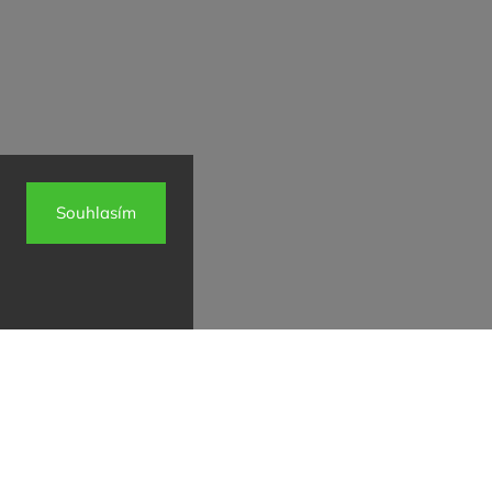
Souhlasím
info
@
vinospol.cz
+420 224 322 349