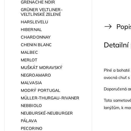
GRENACHE NOIR
GRÜNER VELTLINER-
VELTLÍNSKÉ ZELENÉ
HARSLEVELU
Popi
HIBERNAL
CHARDONNAY
Detailní
CHENIN BLANC
MALBEC
MERLOT
MUŠKÁT MORAVSKÝ
Plné a bohaté 
NEGROAMARO
ovocná chuť s 
MALVASIA
Doporučená ar
MODRÝ PORTUGAL
MÜLLER-THURGAU-RIVANER
Toto sametové 
NEBBIOLO
lanýžům, k ma
NEUBURSKÉ-NEUBURGER
PÁLAVA
PECORINO