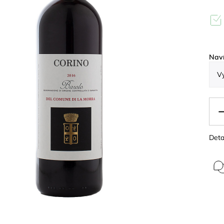
Naví
Deta