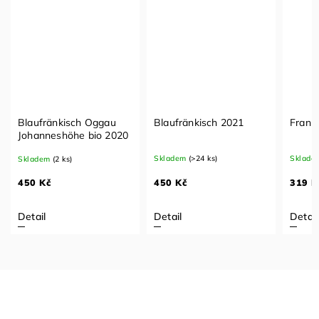
Blaufränkisch Oggau
Blaufränkisch 2021
Frank
Johanneshöhe bio 2020
Skladem
(>24 ks)
Sklade
Skladem
(2 ks)
450 Kč
319 K
450 Kč
Detail
Detail
Detail