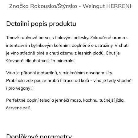
Značka
Rakousko/Štýrsko - Weingut HERREN
Detailní popis produktu
Tmavě rubínová barva, s fialovými odlesky. Zakouřené aroma s
intentzivním bylinkovým kořením, doplněné o ostružiny. V chuti
je víno středně plné s chutí džemu z lesních plodů. Chuť je
šťavnatá, dlouhotrvající a minerální.
Víno je přírodní (naturální), s minimálním obsahem síry.
Probíhala zde pouze hrubá filtrace od kalů - víno je tedy vhodné
i pro vegany :)
Perfektně doplní telecí a jehněčí maso, kachnu, tučnější jídla,
červené zelí.
Doplňkové parametry