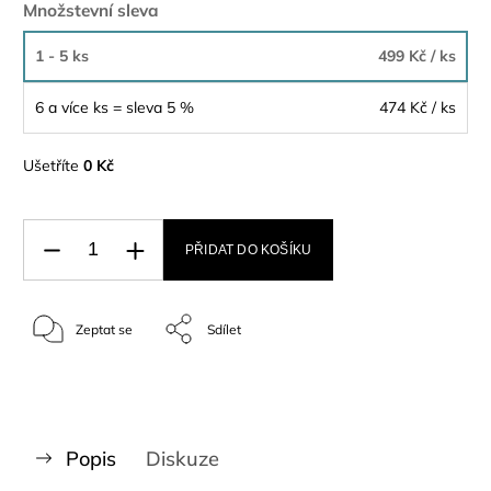
Množstevní sleva
1 - 5 ks
499 Kč
/ ks
6 a více ks = sleva 5 %
474 Kč
/ ks
Ušetříte
0 Kč
PŘIDAT DO KOŠÍKU
Zeptat se
Sdílet
Popis
Diskuze