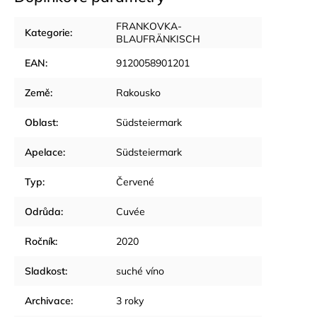
FRANKOVKA-
Kategorie
:
BLAUFRÄNKISCH
EAN
:
9120058901201
Země
:
Rakousko
Oblast
:
Südsteiermark
Apelace
:
Südsteiermark
Typ
:
Červené
Odrůda
:
Cuvée
Ročník
:
2020
Sladkost
:
suché víno
Archivace
:
3 roky