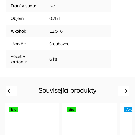
Zrání v sudu
:
Ne
Objem
:
0,75 l
Alkohol
:
12,5 %
Uzávěr
:
šroubovací
Počet v
6 ks
kartonu
:
Související produkty
Previous
Next
Bio
Bio
Akce