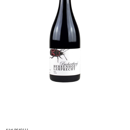
Kód:
9640111