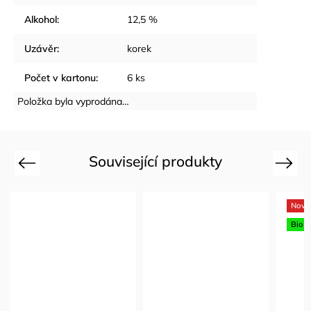
Alkohol
:
12,5 %
Uzávěr
:
korek
Počet v kartonu
:
6 ks
Položka byla vyprodána…
Související produkty
Previous
Next
Novi
Bio