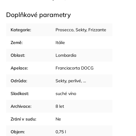
Doplňkové parametry
Kategorie
:
Prosecco, Sekty, Frizzante
Země
:
Itálie
Oblast
:
Lombardia
Apelace
:
Franciacorta DOCG
Odrůda
:
Sekty, perlivé, ...
Sladkost
:
suché víno
Archivace
:
8 let
Zrání v sudu
:
Ne
Objem
:
0,75 l