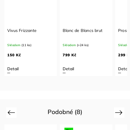
Vivus Frizzante
Blanc de Blancs brut
Prosec
Skladem
(11 ks)
Skladem
(>24 ks)
Sklade
150 Kč
799 Kč
299 K
Detail
Detail
Detail
Podobné (8)
Previous
Next