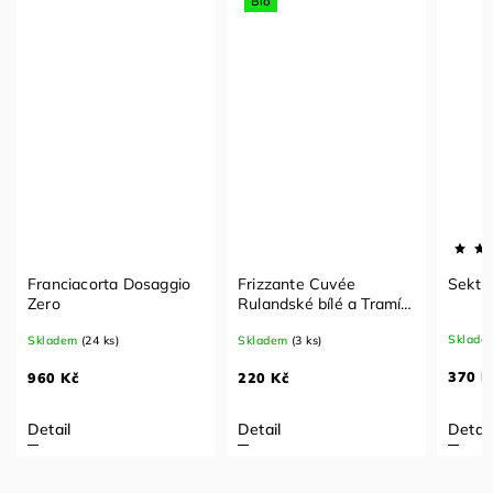
Bio
Franciacorta Dosaggio
Frizzante Cuvée
Sekt b
Zero
Rulandské bílé a Tramín
bio
Sklade
Skladem
(24 ks)
Skladem
(3 ks)
370 K
960 Kč
220 Kč
Detail
Detail
Detail