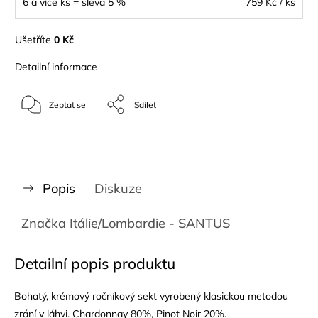
6 a více ks = sleva 5 %
759 Kč
/ ks
Ušetříte
0 Kč
Detailní informace
Zeptat se
Sdílet
Popis
Diskuze
Značka
Itálie/Lombardie - SANTUS
Detailní popis produktu
Bohatý, krémový ročníkový sekt vyrobený klasickou metodou
zrání v láhvi. Chardonnay 80%, Pinot Noir 20%.