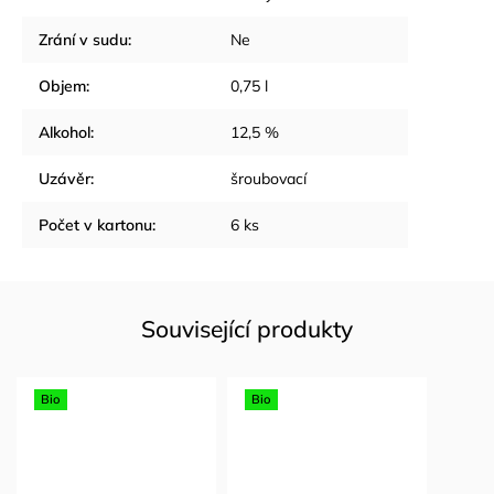
Zrání v sudu
:
Ne
Objem
:
0,75 l
Alkohol
:
12,5 %
Uzávěr
:
šroubovací
Počet v kartonu
:
6 ks
Související produkty
Bio
Bio