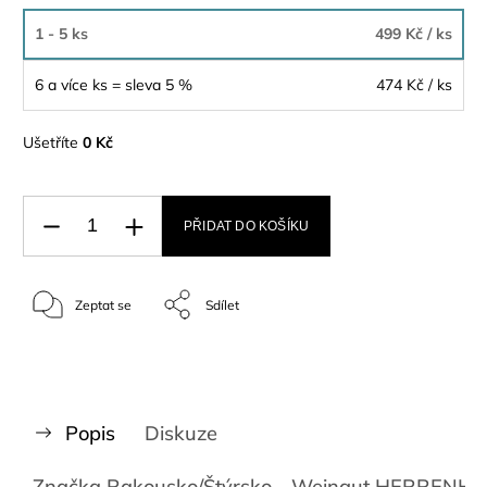
1 - 5 ks
499 Kč
/ ks
6 a více ks = sleva 5 %
474 Kč
/ ks
Ušetříte
0 Kč
PŘIDAT DO KOŠÍKU
Zeptat se
Sdílet
Popis
Diskuze
Značka
Rakousko/Štýrsko - Weingut HERREN