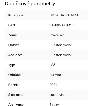
Doplňkové parametry
Kategorie
:
BIO & NATURÁLNÍ
EAN
:
9120058901492
Země
:
Rakousko
Oblast
:
Südsteiermark
Apelace
:
Südsteiermark
Typ
:
Bílé
Odrůda
:
Furmint
Ročník
:
2021
Sladkost
:
suché víno
Archivace
:
3 roky