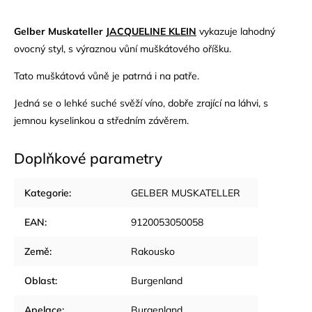
Gelber Muskateller
JACQUELINE KLEIN
vykazuje lahodný
ovocný styl, s výraznou vůní muškátového oříšku.
Tato muškátová vůně je patrná i na patře.
Jedná se o lehké suché svěží víno, dobře zrající na láhvi, s
jemnou kyselinkou a středním závěrem.
Doplňkové parametry
Kategorie
:
GELBER MUSKATELLER
EAN
:
9120053050058
Země
:
Rakousko
Oblast
:
Burgenland
Apelace
:
Burgenland