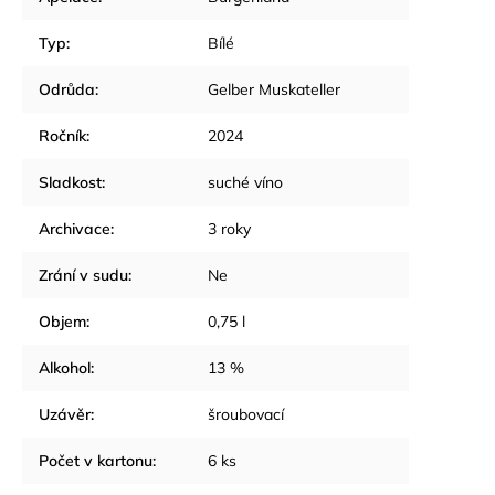
Typ
:
Bílé
Odrůda
:
Gelber Muskateller
Ročník
:
2024
Sladkost
:
suché víno
Archivace
:
3 roky
Zrání v sudu
:
Ne
Objem
:
0,75 l
Alkohol
:
13 %
Uzávěr
:
šroubovací
Počet v kartonu
:
6 ks