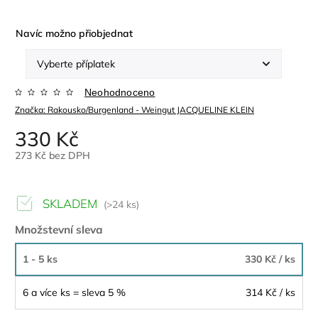
Navíc možno přiobjednat
Neohodnoceno
Značka:
Rakousko/Burgenland - Weingut JACQUELINE KLEIN
330 Kč
273 Kč
bez DPH
SKLADEM
(>24 ks)
Množstevní sleva
1 - 5 ks
330 Kč
/ ks
6 a více ks = sleva 5 %
314 Kč
/ ks