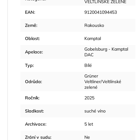
VELTLÍNSKÉ ZELENÉ
EAN
:
9120041094453
Země
:
Rakousko
Oblast
:
Kamptal
Gobelsburg - Kamptal
Apelace
:
DAC
Typ
:
Bílé
Grüner
Odrůda
:
Veltliner/Veltlínské
zelené
Ročník
:
2025
Sladkost
:
suché víno
Archivace
:
5 let
Zrání v sudu
:
Ne