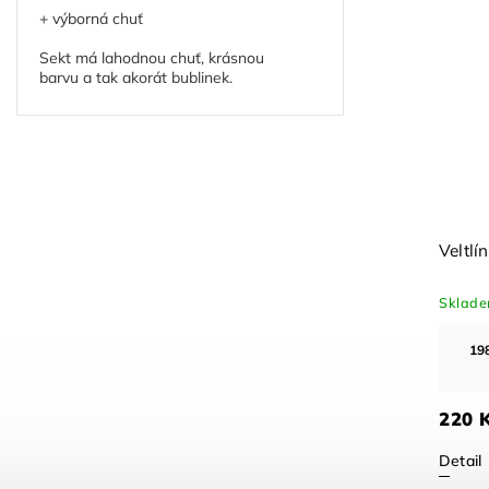
+ výborná chuť
Sekt má lahodnou chuť, krásnou
barvu a tak akorát bublinek.
3
Grüner Veltliner Kirchenberg
Veltlí
2023
Skladem
(6 ks)
Sklad
1341.00
Kč
při odběru za 5 000 Kč a
19
více
1 490 Kč
220 
Detail
Detail