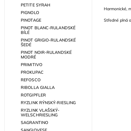
PETITE SYRAH
Harmonické, mi
PIGNOLO
PINOTAGE
Středné plná o
PINOT BLANC-RULANDSKÉ
BÍLÉ
PINOT GRIGIO-RULANDSKÉ
ŠEDÉ
PINOT NOIR-RULANDSKÉ
MODRÉ
PRIMITIVO
PROKUPAC
REFOSCO
RIBOLLA GIALLA
ROTGIPFLER
RYZLINK RÝNSKÝ-RIESLING
RYZLINK VLAŠSKÝ-
WELSCHRIESLING
SAGRANTINO
SANGIOVESE