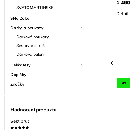
550 Kč
1 490
SVATOMARTINSKÉ
Detail
Detail
Sklo Zalto
Dárky a poukazy
Dárkové poukazy
Sestavte si koš
Dárková balení
Previous
Delikatesy
Doplňky
Ikona
Bio
Značky
41
Kód:
6038
Oceněno
Hodnocení produktu
Sekt brut