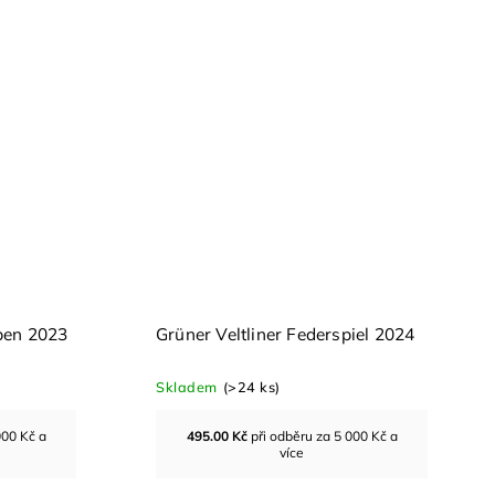
eben 2023
Grüner Veltliner Federspiel 2024
Skladem
(>24 ks)
000 Kč a
495.00
Kč
při odběru za 5 000 Kč a
více