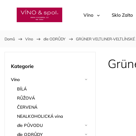
Víno
Sklo Zalto
Domů
/
Víno
/
dle ODRŮDY
/
GRÜNER VELTLINER-VELTLÍNSKÉ
Grüne
Kategorie
Víno
BÍLÁ
RŮŽOVÁ
ČERVENÁ
NEALKOHOLICKÁ vína
dle PŮVODU
dle ODRŮDY