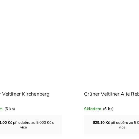
 Veltliner Kirchenberg
Grüner Veltliner Alte R
em
(6 ks)
Skladem
(6 ks)
1.00
Kč
při odběru za 5 000 Kč a
629.10
Kč
při odběru za 5 
více
více