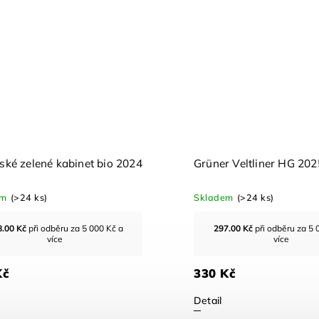
nské zelené kabinet bio 2024
Grüner Veltliner HG 202
em
(>24 ks)
Skladem
(>24 ks)
8.00
Kč
při odběru za 5 000 Kč a
297.00
Kč
při odběru za 5 
více
více
Kč
330 Kč
Detail