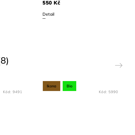
550 Kč
Detail
8)
Next
Ikona
Bio
Kód:
9491
Kód:
5990