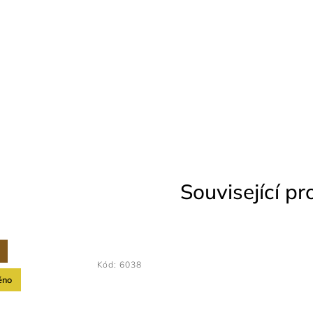
Související p
Kód:
6038
ěno