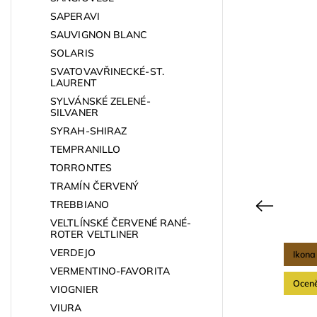
SAPERAVI
SAUVIGNON BLANC
SOLARIS
SVATOVAVŘINECKÉ-ST.
LAURENT
SYLVÁNSKÉ ZELENÉ-
SILVANER
SYRAH-SHIRAZ
TEMPRANILLO
TORRONTES
TRAMÍN ČERVENÝ
TREBBIANO
Previous
VELTLÍNSKÉ ČERVENÉ RANÉ-
ROTER VELTLINER
VERDEJO
Oceněno
Ikona
07
Kód:
4418
VERMENTINO-FAVORITA
Ocen
VIOGNIER
VIURA