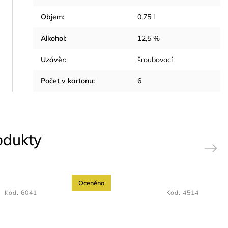
Objem
:
0,75 l
Alkohol
:
12,5 %
Uzávěr
:
šroubovací
Počet v kartonu
:
6
rodukty
Next
Oceněno
Kód:
6041
Kód:
4514