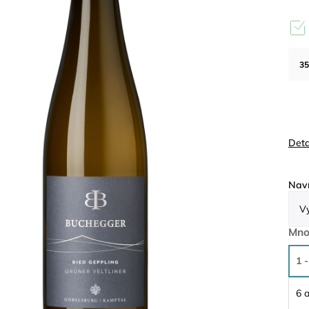
35
Deta
Naví
Mno
1 -
6 a