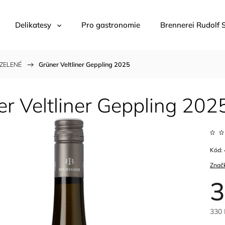
Delikatesy
Pro gastronomie
Brennerei Rudolf 
 ZELENÉ
/
Grüner Veltliner Geppling 2025
r Veltliner Geppling 202
Kód:
Znač
3
330 