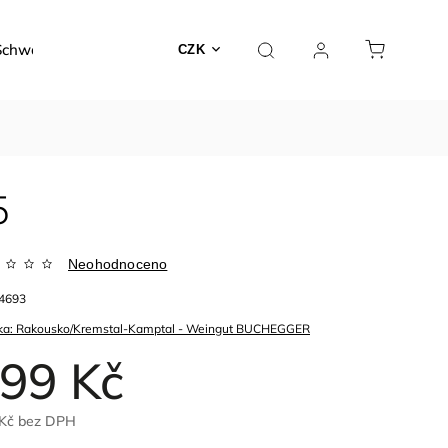
Schwarzer
Dárky a poukazy
Kontakty
O nás
CZK
5
Neohodnoceno
4693
ka:
Rakousko/Kremstal-Kamptal - Weingut BUCHEGGER
99 Kč
Kč
bez DPH