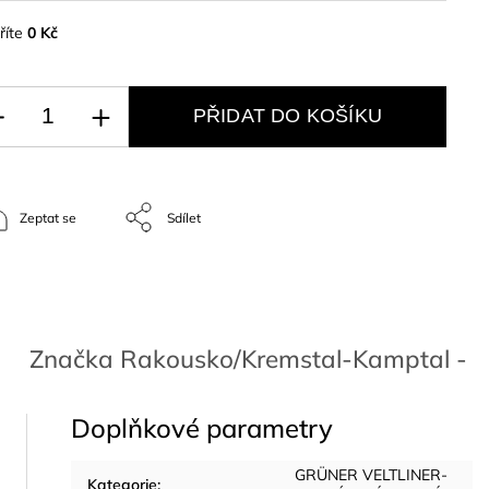
říte
0 Kč
PŘIDAT DO KOŠÍKU
Zeptat se
Sdílet
Značka
Rakousko/Kremstal-Kamptal -
Doplňkové parametry
GRÜNER VELTLINER-
Kategorie
: