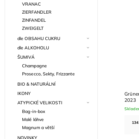
VRANAC
ZIERFANDLER
ZINFANDEL
ZWEIGELT
dle OBSAHU CUKRU
dle ALKOHOLU
ŠUMIVÁ
Champagne
Prosecco, Sekty, Frizzante
BIO & NATURÁLNÍ
IKONY
Grüner Veltliner Stein am Rain
Grüner
Federspiel 2025
2023
ATYPICKÉ VELIKOSTI
Skladem
(>24 ks)
Sklad
Bag-in-box
Malé láhve
495.00
Kč
při odběru za 5 000 Kč a
134
více
Magnum a větší
NOVINKY