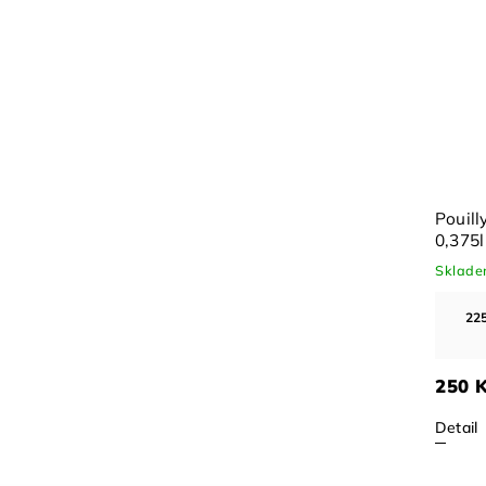
Pouil
0,375l
Sklad
225
250 
Detail