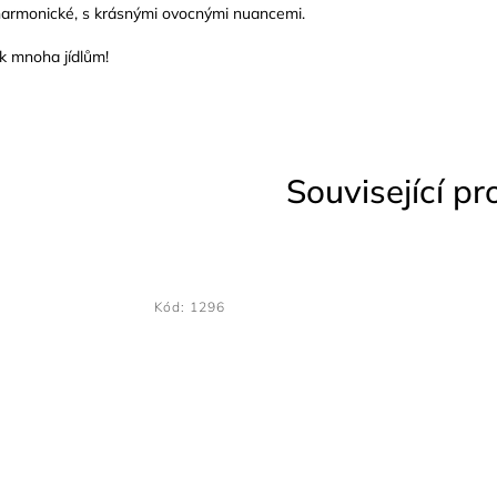
 harmonické, s krásnými ovocnými nuancemi.
 k mnoha jídlům!
Související p
Kód:
1296