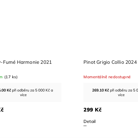
ly-Fumé Harmonie 2021
Pinot Grigio Collio 2024
em
(17 ks)
Momentálně nedostupné
.00
Kč
při odběru za 5 000 Kč a
269.10
Kč
při odběru za 5 
více
více
Kč
299 Kč
Detail