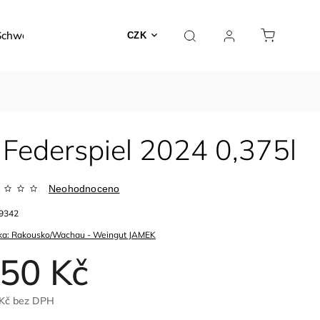
Schwarzer
Dárky a poukazy
Kontakty
O nás
CZK
n Federspiel 2024 0,375l
Neohodnoceno
9342
ka:
Rakousko/Wachau - Weingut JAMEK
50 Kč
Kč
bez DPH