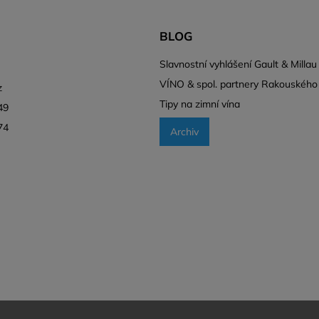
BLOG
l
Slavnostní vyhlášení Gault & Millau
VÍNO & spol. partnery Rakouského
z
Tipy na zimní vína
49
74
Archiv