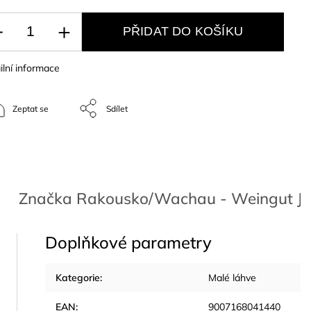
PŘIDAT DO KOŠÍKU
ilní informace
Zeptat se
Sdílet
Značka
Rakousko/Wachau - Weingut 
Doplňkové parametry
Kategorie
:
Malé láhve
EAN
:
9007168041440