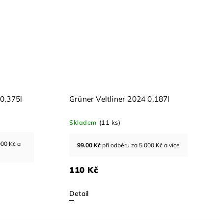
 0,375l
Grüner Veltliner 2024 0,187l
Skladem
(11 ks)
000 Kč a
99.00
Kč
při odběru za 5 000 Kč a více
110 Kč
Detail