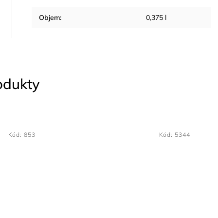
Objem
:
0,375 l
rodukty
Kód:
853
Kód:
5344