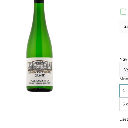
31
Naví
Mno
1 -
6 a
Ušet