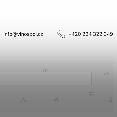
info
@
vinospol.cz
+420 224 322 349