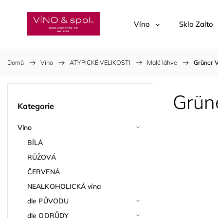
Víno
Sklo Zalto
Domů
/
Víno
/
ATYPICKÉ VELIKOSTI
/
Malé láhve
/
Grüner V
Grüne
Kategorie
Víno
BÍLÁ
RŮŽOVÁ
ČERVENÁ
NEALKOHOLICKÁ vína
dle PŮVODU
dle ODRŮDY