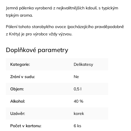
Jemná pálenka vyrobená z nejkvalitnějších kdoulí, s typickým
trpkým aroma.
Pálení tohoto starobylého ovoce (pocházejícího pravděpodobně
z Kréty) je pro výrobce vždy výzvou.
Doplňkové parametry
Kategorie
:
Delikatesy
Zrání v sudu
:
Ne
Objem
:
0,5 l
Alkohol
:
40 %
Uzávěr
:
korek
Počet v kartonu
:
6 ks