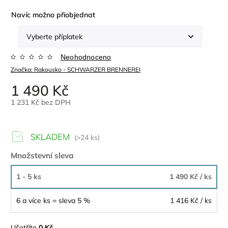
Navíc možno přiobjednat
Neohodnoceno
Značka:
Rakousko - SCHWARZER BRENNEREI
1 490 Kč
1 231 Kč
bez DPH
SKLADEM
(>24 ks)
Množstevní sleva
1 - 5 ks
1 490 Kč
/ ks
6 a více ks = sleva 5 %
1 416 Kč
/ ks
Ušetříte
0 Kč