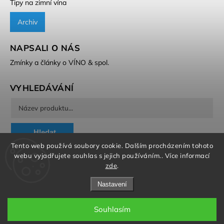
Tipy na zimní vína
Archiv
NAPSALI O NÁS
Zmínky a články o VÍNO & spol.
VYHLEDÁVÁNÍ
Hledat
Tento web používá soubory cookie. Dalším procházením tohoto
webu vyjadřujete souhlas s jejich používáním.. Více informací
zde
.
Nastavení
Copyright 2026
VÍNO & spol.
. Všechna práva vyhrazena.
Souhlasím
Grafický návrh vytvořil a nakódoval
Shoptak.cz