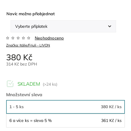
Navíc možno přiobjednat
Neohodnoceno
Značka:
Itálie/Friuli - LIVON
380 Kč
314 Kč
bez DPH
SKLADEM
(>24 ks)
Množstevní sleva
1 - 5 ks
380 Kč
/ ks
6 a více ks = sleva 5 %
361 Kč
/ ks