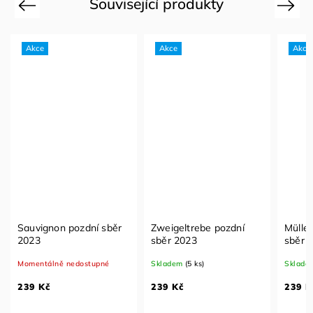
Související produkty
Previous
Next
Akce
Akce
Akce
Sauvignon pozdní sběr
Zweigeltrebe pozdní
Mülle
2023
sběr 2023
sběr 
Momentálně nedostupné
Skladem
(5 ks)
Sklade
239 Kč
239 Kč
239 K