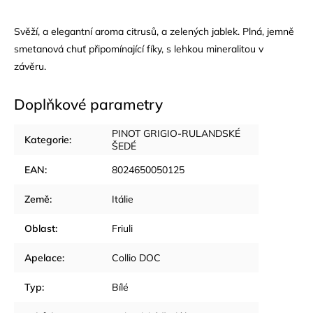
Svěží, a elegantní aroma citrusů, a zelených jablek. Plná, jemně
smetanová chuť připomínající fíky, s lehkou mineralitou v
závěru.
Doplňkové parametry
PINOT GRIGIO-RULANDSKÉ
Kategorie
:
ŠEDÉ
EAN
:
8024650050125
Země
:
Itálie
Oblast
:
Friuli
Apelace
:
Collio DOC
Typ
:
Bílé