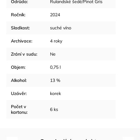
Odrůda
:
Rulandské šedé/Pinot Gris
Ročník
:
2024
Sladkost
:
suché víno
Archivace
:
4 roky
Zrání v sudu
:
Ne
Objem
:
0,75 l
Alkohol
:
13 %
Uzávěr
:
korek
Počet v
6 ks
kartonu
: