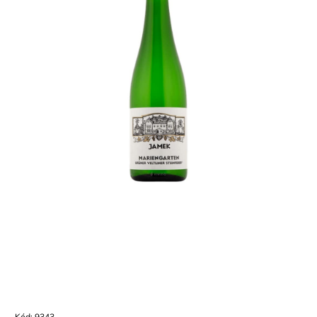
Kód:
9343