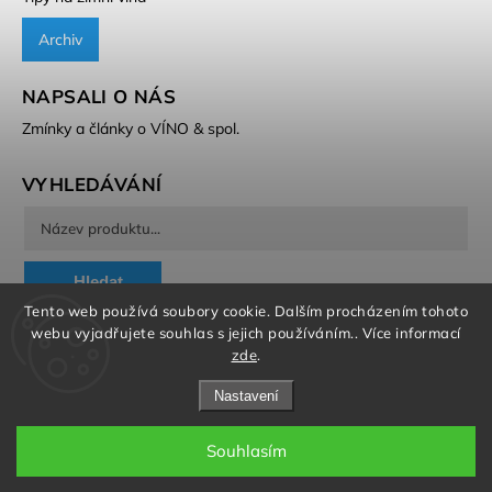
Archiv
NAPSALI O NÁS
Zmínky a články o VÍNO & spol.
VYHLEDÁVÁNÍ
Hledat
Tento web používá soubory cookie. Dalším procházením tohoto
webu vyjadřujete souhlas s jejich používáním.. Více informací
zde
.
Nastavení
Copyright 2026
VÍNO & spol.
. Všechna práva vyhrazena.
Souhlasím
Grafický návrh vytvořil a nakódoval
Shoptak.cz