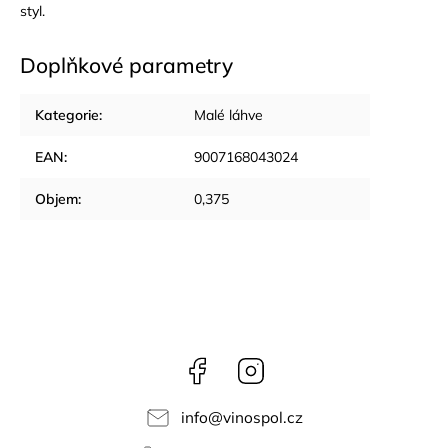
styl.
Doplňkové parametry
Kategorie
:
Malé láhve
EAN
:
9007168043024
Objem
:
0,375
Facebook
Instagram
info
@
vinospol.cz