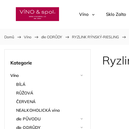
Víno
Sklo Zalto
Domů
/
Víno
/
dle ODRŮDY
/
RYZLINK RÝNSKÝ-RIESLING
/
Ryzl
Kategorie
Víno
BÍLÁ
RŮŽOVÁ
ČERVENÁ
NEALKOHOLICKÁ vína
dle PŮVODU
dle ODRŮDY