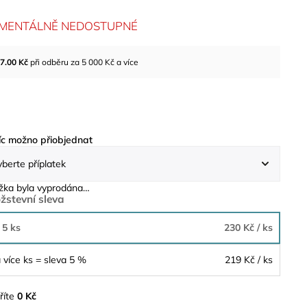
MENTÁLNĚ NEDOSTUPNÉ
7.00
Kč
při odběru za 5 000 Kč a více
c možno přiobjednat
žka byla vyprodána…
žstevní sleva
 5 ks
230 Kč
/ ks
 více ks = sleva 5 %
219 Kč
/ ks
říte
0 Kč