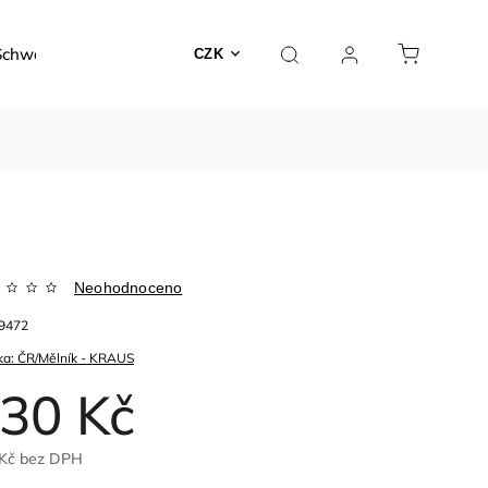
Schwarzer
Dárky a poukazy
Kontakty
O nás
CZK
Neohodnoceno
9472
ka:
ČR/Mělník - KRAUS
30 Kč
Kč
bez DPH