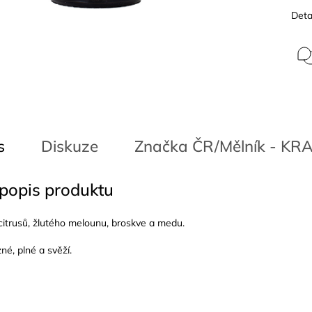
Deta
s
Diskuze
Značka
ČR/Mělník - KR
 popis produktu
itrusů, žlutého melounu, broskve a medu.
né, plné a svěží.