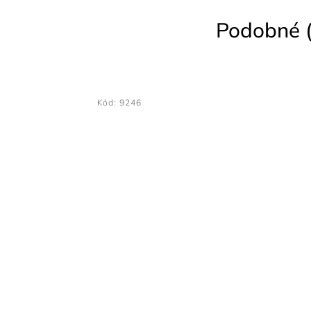
Podobné (
Kód:
9393