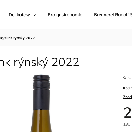
Delikatesy
Pro gastronomie
Brennerei Rudolf 
Ryzlink rýnský 2022
ink rýnský 2022
Kód:
Znač
2
190 