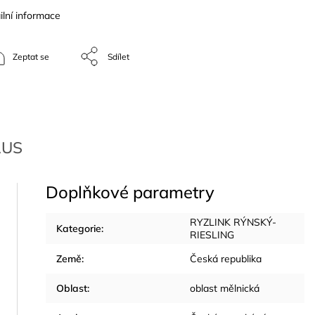
ilní informace
Zeptat se
Sdílet
AUS
Doplňkové parametry
RYZLINK RÝNSKÝ-
Kategorie
:
RIESLING
Země
:
Česká republika
Oblast
:
oblast mělnická