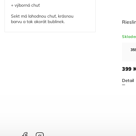
+ výborná chuť
Sekt má lahodnou chuť, krásnou
barvu a tak akorát bublinek.
025
Riesling Blauschiefer bio 2024
R
L
Skladem
(>24 ks)
S
Kč a
359.10
Kč
při odběru za 5 000 Kč a
více
399 Kč
3
Detail
D
Facebook
Instagram