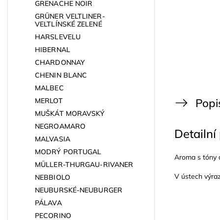
GRENACHE NOIR
GRÜNER VELTLINER-
VELTLÍNSKÉ ZELENÉ
HARSLEVELU
HIBERNAL
CHARDONNAY
CHENIN BLANC
MALBEC
Popi
MERLOT
MUŠKÁT MORAVSKÝ
NEGROAMARO
Detailní
MALVASIA
MODRÝ PORTUGAL
Aroma s tóny c
MÜLLER-THURGAU-RIVANER
V ústech výraz
NEBBIOLO
NEUBURSKÉ-NEUBURGER
PÁLAVA
PECORINO