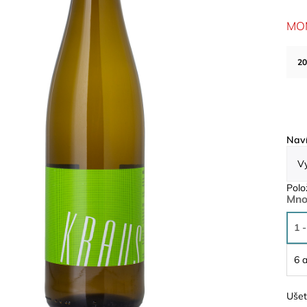
MO
20
Naví
Polo
Mno
1 -
6 a
Ušet