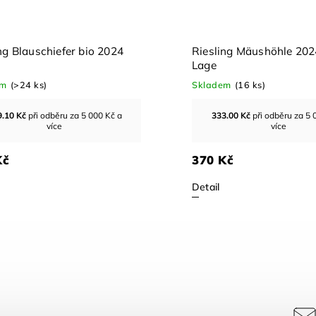
iesling Mäushöhle 2024 Erste
Riesling Grand Cru
age
2020
kladem
(16 ks)
Skladem
(>24 ks)
333.00
Kč
při odběru za 5 000 Kč a
711.00
Kč
při odběru
více
více
70 Kč
790 Kč
etail
Detail