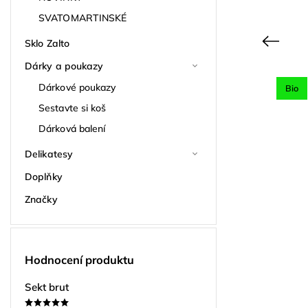
SVATOMARTINSKÉ
Previous
Sklo Zalto
Dárky a poukazy
Dárkové poukazy
Bio
ód:
9318
Kód:
9246
Sestavte si koš
Dárková balení
Delikatesy
Doplňky
Značky
Hodnocení produktu
Sekt brut