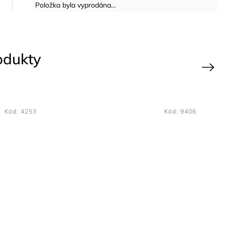
Položka byla vyprodána…
rodukty
Next
Kód:
1283