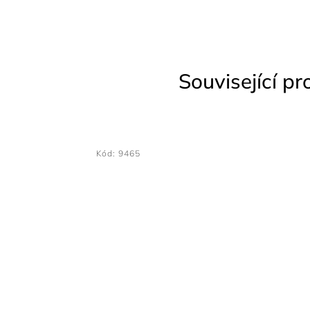
Související p
Kód:
4253
Kód:
9406