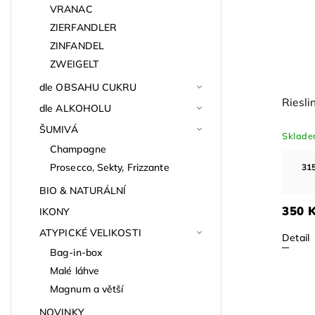
VRANAC
ZIERFANDLER
ZINFANDEL
ZWEIGELT
dle OBSAHU CUKRU
Riesling Gedersdorf 2024
Riesling Forster S
dle ALKOHOLU
ŠUMIVÁ
Skladem
(>24 ks)
Skladem
(>24 ks)
Champagne
Prosecco, Sekty, Frizzante
315.00
Kč
při odběru za 5 000 Kč a
234.00
Kč
při odbě
více
víc
BIO & NATURÁLNÍ
350 Kč
260 Kč
IKONY
ATYPICKÉ VELIKOSTI
Detail
Detail
Bag-in-box
Malé láhve
Magnum a větší
NOVINKY