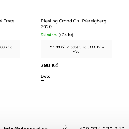
 Pfersigberg
Riesling Landhaus 2024
Skladem
(>24 ks)
 za 5 000 Kč a
243.00
Kč
při odběru za 5 000 Kč a
více
270 Kč
Detail
info
@
vinospol.cz
+420 224 322 349