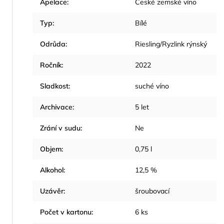
Apelace
:
České zemské víno
Typ
:
Bílé
Odrůda
:
Riesling/Ryzlink rýnský
Ročník
:
2022
Sladkost
:
suché víno
Archivace
:
5 let
Zrání v sudu
:
Ne
Objem
:
0,75 l
Alkohol
:
12,5 %
Uzávěr
:
šroubovací
Počet v kartonu
:
6 ks