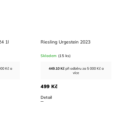
Riesling Erste Lage Moosburgerin
Riesling 
Reserve 2021
Skladem
(12 ks)
Skladem
(1
801.00
Kč
při odběru za 5 000 Kč a
449.10
více
890 Kč
499 Kč
Detail
Detail