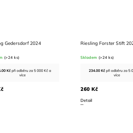
tift 2024 1l
Riesling Urgestein 2023
Skladem
(15 ks)
ru za 5 000 Kč a
449.10
Kč
při odběru za 5 000 Kč a
e
více
499 Kč
Detail