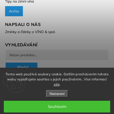
Tipy na zimní vína
Archiv
NAPSALI O NÁS
Zmínky a články o VÍNO & spol.
VYHLEDÁVÁNÍ
Hledat
Tento web používá soubory cookie. Dalším procházením tohoto
webu vyjadřujete souhlas s jejich používáním.. Více informací
zde
.
Nastavení
Copyright 2026
VÍNO & spol.
. Všechna práva vyhrazena.
Souhlasím
Grafický návrh vytvořil a nakódoval
Shoptak.cz