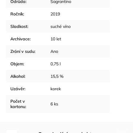
Odrůda
:
Sagrantino
Ročník
:
2019
Sladkost
:
suché víno
Archivace
:
10 let
Zrání v sudu
:
Ano
Objem
:
0,75 l
Alkohol
:
15,5 %
Uzávěr
:
korek
Počet v
6 ks
kartonu
: