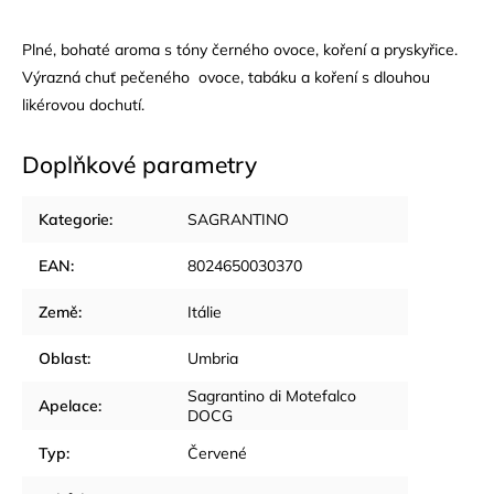
Plné, bohaté aroma s tóny černého ovoce, koření a pryskyřice.
Výrazná chuť pečeného ovoce, tabáku a koření s dlouhou
likérovou dochutí.
Doplňkové parametry
Kategorie
:
SAGRANTINO
EAN
:
8024650030370
Země
:
Itálie
Oblast
:
Umbria
Sagrantino di Motefalco
Apelace
:
DOCG
Typ
:
Červené