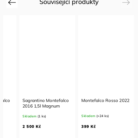
Související produkty
Previous
Next
falco
Sagrantino Montefalco
Montefalco Rosso 2022
2016 1,5l Magnum
Skladem
(>24 ks)
Skladem
(1 ks)
399 Kč
2 500 Kč