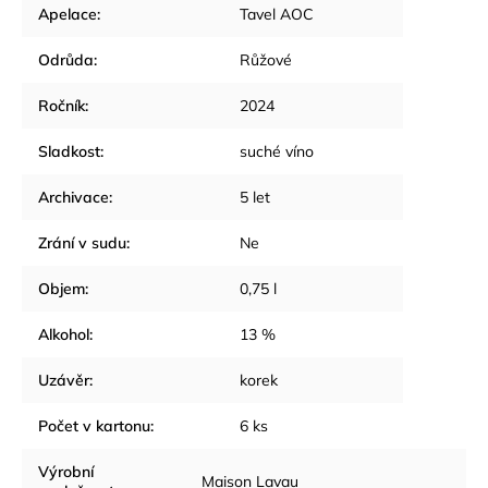
Apelace
:
Tavel AOC
Odrůda
:
Růžové
Ročník
:
2024
Sladkost
:
suché víno
Archivace
:
5 let
Zrání v sudu
:
Ne
Objem
:
0,75 l
Alkohol
:
13 %
Uzávěr
:
korek
Počet v kartonu
:
6 ks
Výrobní
Maison Lavau