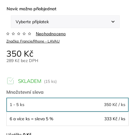
Navíc možno přiobjednat
Neohodnoceno
Značka:
Francie/Rhone - LAVAU
350 Kč
289 Kč
bez DPH
SKLADEM
(15 ks)
Množstevní sleva
1 - 5 ks
350 Kč
/ ks
6 a více ks = sleva 5 %
333 Kč
/ ks
Ušetříte
0 Kč