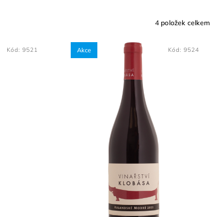
4
položek celkem
Kód:
9521
Akce
Kód:
9524