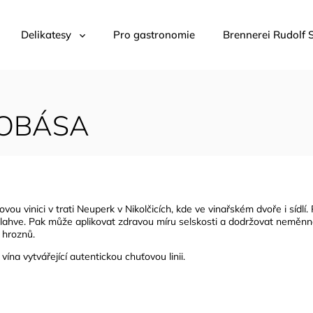
Delikatesy
Pro gastronomie
Brennerei Rudolf 
KLOBÁSA
u vinici v trati Neuperk v Nikolčicích, kde ve vinařském dvoře i sídlí.
 lahve. Pak může aplikovat zdravou míru selskosti a dodržovat neměnn
z hroznů.
ína vytvářející autentickou chuťovou linii.