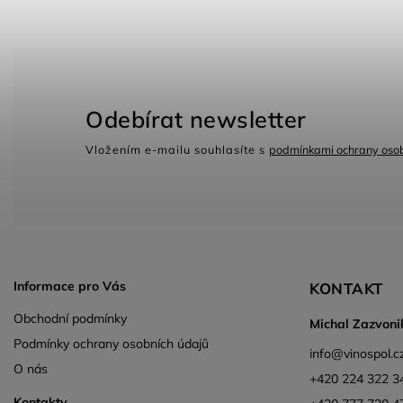
Odebírat newsletter
Vložením e-mailu souhlasíte s
podmínkami ochrany osob
Informace pro Vás
KONTAKT
Obchodní podmínky
Michal Zazvoni
Podmínky ochrany osobních údajů
info
@
vinospol.c
O nás
+420 224 322 3
Kontakty