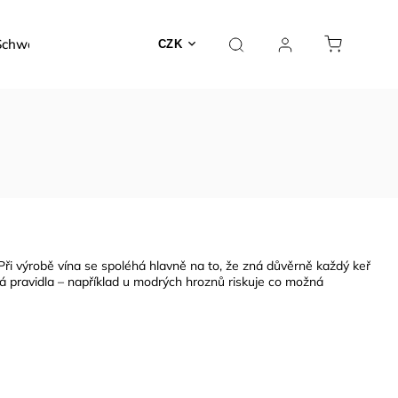
Schwarzer
Dárky a poukazy
Kontakty
O nás
CZK
Při výrobě vína se spoléhá hlavně na to, že zná důvěrně každý keř
á pravidla – například u modrých hroznů riskuje co možná