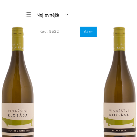
Nejlevnější
Nejdražší
Kód:
9522
Akce
Nejprodávanější
Abecedně