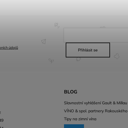
ních údajů
Přihlásit se
BLOG
l
Slavnostní vyhlášení Gault & Millau
VÍNO & spol. partnery Rakouského
z
Tipy na zimní vína
49