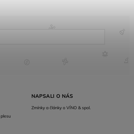
NAPSALI O NÁS
Zmínky a články o VÍNO & spol.
 plesu