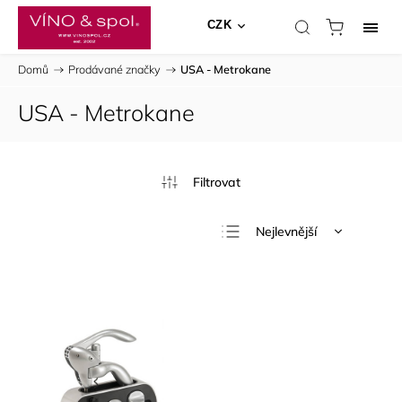
CZK
Domů
/
Prodávané značky
/
USA - Metrokane
USA - Metrokane
Nejlevnější
Nejdražší
Nejprodávanější
Abecedně