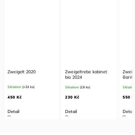
Zweigeltrebe kabinet
Zweigelt Reserve
Z
bio 2024
Barrique 2021
v
Skladem
(18 ks)
Skladem
(5 ks)
S
230 Kč
550 Kč
2
Detail
Detail
D