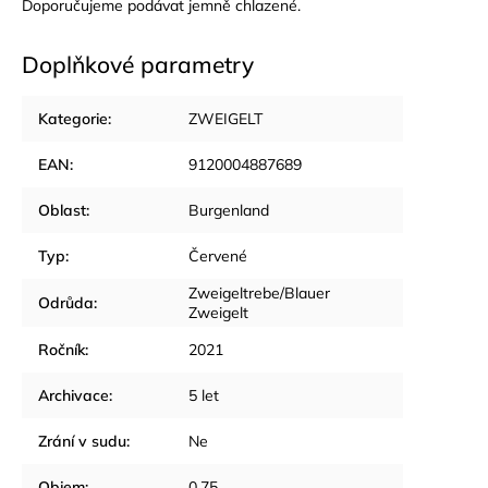
Doporučujeme podávat jemně chlazené.
Doplňkové parametry
Kategorie
:
ZWEIGELT
EAN
:
9120004887689
Oblast
:
Burgenland
Typ
:
Červené
Zweigeltrebe/Blauer
Odrůda
:
Zweigelt
Ročník
:
2021
Archivace
:
5 let
Zrání v sudu
:
Ne
Objem
:
0,75