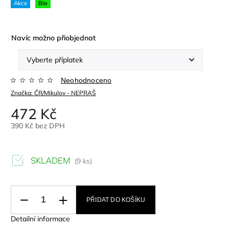
Akce
Bio
Navíc možno přiobjednat
Neohodnoceno
Značka:
ČR/Mikulov - NEPRAŠ
472 Kč
390 Kč
bez DPH
SKLADEM
(9 ks)
PŘIDAT DO KOŠÍKU
Detailní informace