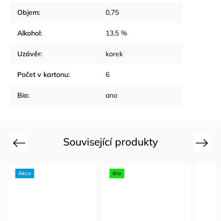
Objem
:
0,75
Alkohol
:
13,5 %
Uzávěr
:
korek
Počet v kartonu
:
6
Bio
:
ano
Související produkty
Previous
Next
Akce
Bio