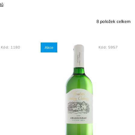
tů
8
položek celkem
Kód:
1180
Akce
Kód:
5957