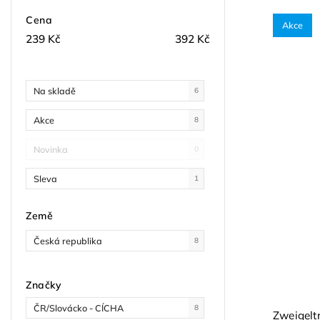
Cena
Akce
239
Kč
392
Kč
Na skladě
6
Akce
8
Novinka
0
Sleva
1
Země
Česká republika
8
Značky
ČR/Slovácko - CÍCHA
8
Zweigelt