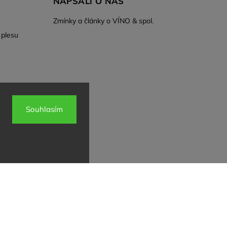
NAPSALI O NÁS
Zmínky a články o VÍNO & spol.
 plesu
Souhlasím