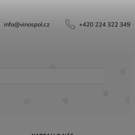
info
@
vinospol.cz
+420 224 322 349