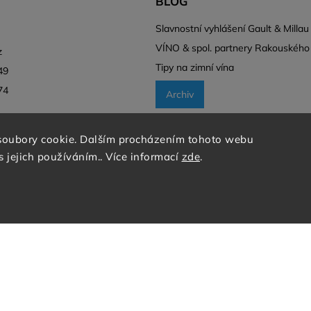
BLOG
l
Slavnostní vyhlášení Gault & Millau
VÍNO & spol. partnery Rakouského
z
Tipy na zimní vína
49
74
Archiv
soubory cookie. Dalším procházením tohoto webu
s jejich používáním.. Více informací
zde
.