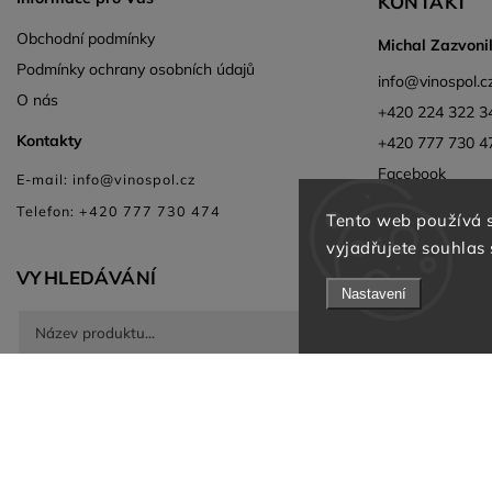
KONTAKT
Obchodní podmínky
Michal Zazvoni
Podmínky ochrany osobních údajů
info
@
vinospol.c
O nás
+420 224 322 3
Kontakty
+420 777 730 4
Facebook
E-mail: info@vinospol.cz
Instagram
Telefon: +420 777 730 474
Tento web používá 
vyjadřujete souhlas 
VYHLEDÁVÁNÍ
Nastavení
Hledat