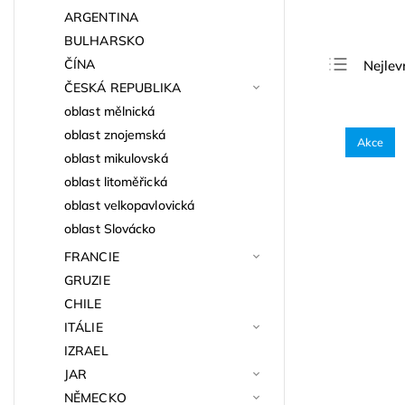
ARGENTINA
BULHARSKO
ČÍNA
Nejlev
ČESKÁ REPUBLIKA
Nejdra
oblast mělnická
Nejpro
oblast znojemská
Akce
Abece
oblast mikulovská
oblast litoměřická
oblast velkopavlovická
oblast Slovácko
FRANCIE
GRUZIE
CHILE
ITÁLIE
IZRAEL
JAR
NĚMECKO