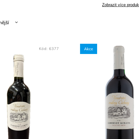
Zobrazit více produk
nější
žší
dávanější
Kód:
6377
Akce
dně