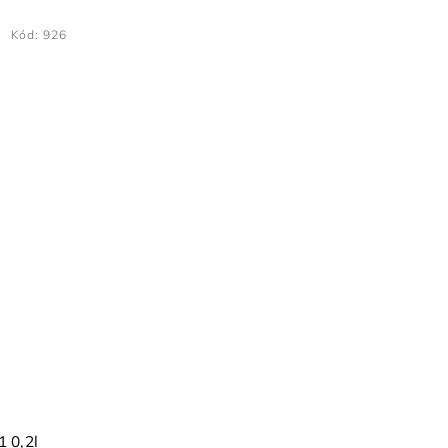
Kód:
926
 0,2l