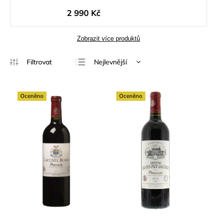
2 990 Kč
Zobrazit více produktů
Nejlevnější
Nejdražší
Nejprodávanější
Oceněno
Oceněno
Abecedně