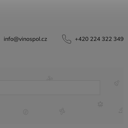
info
@
vinospol.cz
+420 224 322 349