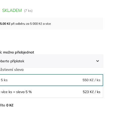
SKLADEM
(7 ks)
5.00
Kč
při odběru za 5 000 Kč a více
c možno přiobjednat
žstevní sleva
 5 ks
550 Kč
/ ks
 více ks = sleva 5 %
523 Kč
/ ks
říte
0 Kč