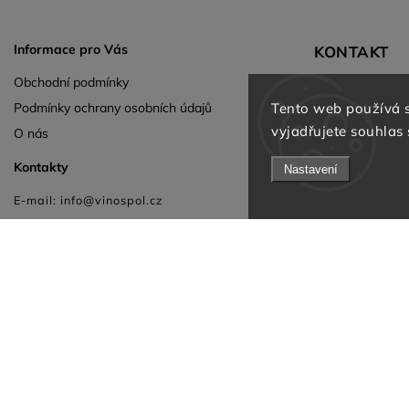
Informace pro Vás
KONTAKT
Obchodní podmínky
Michal Zazvoni
Tento web používá 
Podmínky ochrany osobních údajů
info
@
vinospol.c
vyjadřujete souhlas 
O nás
+420 224 322 3
Kontakty
+420 777 730 4
Nastavení
Facebook
E-mail: info@vinospol.cz
Instagram
Telefon: +420 777 730 474
VYHLEDÁVÁNÍ
Hledat