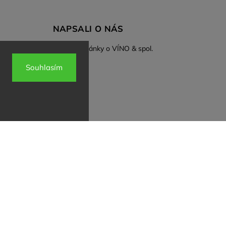
NAPSALI O NÁS
Zmínky a články o VÍNO & spol.
 plesu
Souhlasím