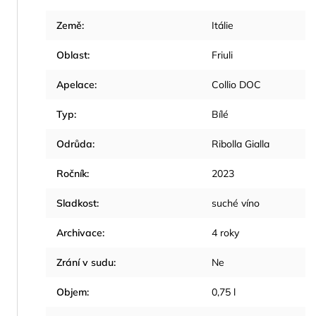
Země
:
Itálie
Oblast
:
Friuli
Apelace
:
Collio DOC
Typ
:
Bílé
Odrůda
:
Ribolla Gialla
Ročník
:
2023
Sladkost
:
suché víno
Archivace
:
4 roky
Zrání v sudu
:
Ne
Objem
:
0,75 l