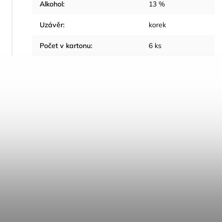
Alkohol
:
13 %
Uzávěr
:
korek
Počet v kartonu
:
6 ks