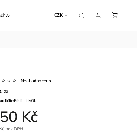
Schwarzer
Dárky a poukazy
Kontakty
O nás
CZK
Neohodnoceno
1405
ka:
Itálie/Friuli - LIVON
50 Kč
Kč
bez DPH