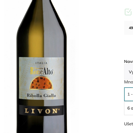
49
Naví
Mno
1 -
6 a
Ušet