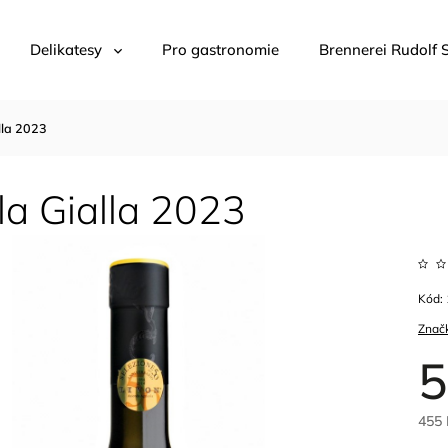
Delikatesy
Pro gastronomie
Brennerei Rudolf 
lla 2023
la Gialla 2023
Kód:
Znač
5
455 