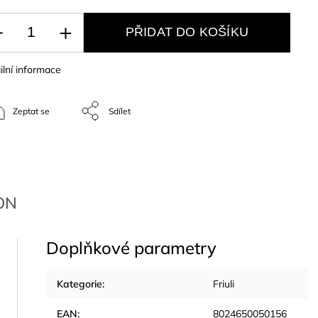
PŘIDAT DO KOŠÍKU
ilní informace
Zeptat se
Sdílet
VON
Doplňkové parametry
Kategorie
:
Friuli
EAN
:
8024650050156