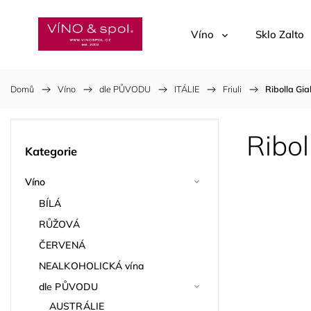
Víno
Sklo Zalto
Domů
/
Víno
/
dle PŮVODU
/
ITÁLIE
/
Friuli
/
Ribolla Gia
Ribol
Kategorie
Víno
BÍLÁ
RŮŽOVÁ
ČERVENÁ
NEALKOHOLICKÁ vína
dle PŮVODU
AUSTRÁLIE