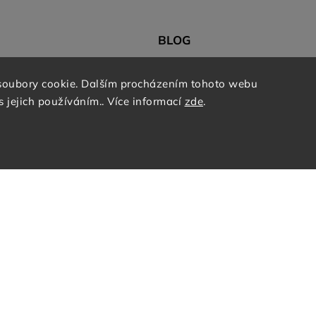
BLOG
l
Slavnostní vyhlášení Gault & Millau
soubory cookie. Dalším procházením tohoto webu
VÍNO & spol. partnery Rakouského
z
s jejich používáním.. Více informací
zde
.
Tipy na zimní vína
49
74
Archiv