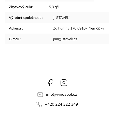
Zbytkový cukr
:
5,8 g/l
Výrobní společnost
:
J. STÁVEK
Adresa
:
Za humny 176 69107 Němčičky
E-mail
:
jan@jstavek.cz
Facebook
Instagram
info
@
vinospol.cz
+420 224 322 349