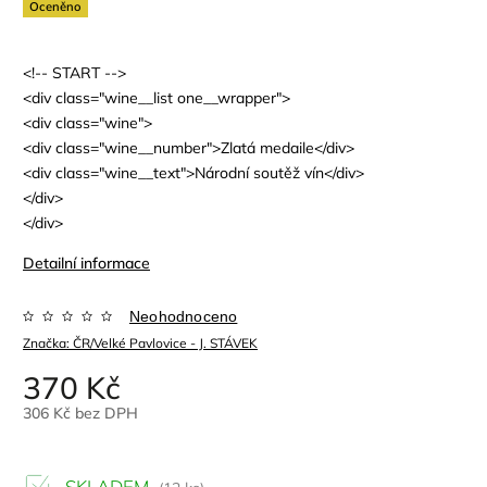
Oceněno
<!--
START -->
<div
class
="
wine__list
one
__
wrapper
">
<div
class
="wine">
<div
class
="wine__
number
">Zlatá medaile
</div>
<div
class
="
wine__text
">Národní soutěž vín
</div>
</div>
</div>
Detailní informace
Neohodnoceno
Značka:
ČR/Velké Pavlovice - J. STÁVEK
370 Kč
306 Kč bez DPH
SKLADEM