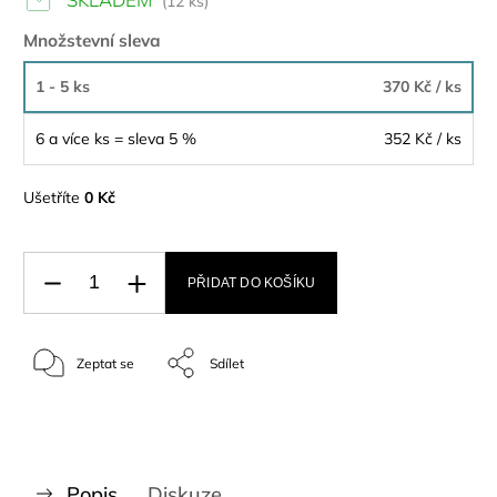
(12 ks)
Množstevní sleva
1 - 5 ks
370 Kč
/ ks
6 a více ks = sleva 5 %
352 Kč
/ ks
Ušetříte
0 Kč
PŘIDAT DO KOŠÍKU
Zeptat se
Sdílet
Popis
Diskuze