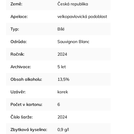
Země
:
Česká republika
Apelace
:
velkopavlovická podoblast
Typ
:
Bílé
Odrůda
:
Sauvignon Blanc
Ročník
:
2024
Archivace
:
5 let
Obsah alkoholu
:
13,5%
Uzávěr
:
korek
Počet v kartonu
:
6
Číslo šarže
:
2024
Zbytková kyselina
:
0,9 g/l