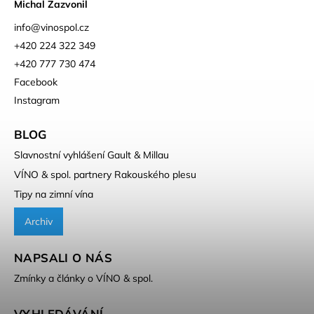
Michal Zazvonil
info
@
vinospol.cz
+420 224 322 349
+420 777 730 474
Facebook
Instagram
BLOG
Slavnostní vyhlášení Gault & Millau
VÍNO & spol. partnery Rakouského plesu
Tipy na zimní vína
Archiv
NAPSALI O NÁS
Zmínky a články o VÍNO & spol.
VYHLEDÁVÁNÍ