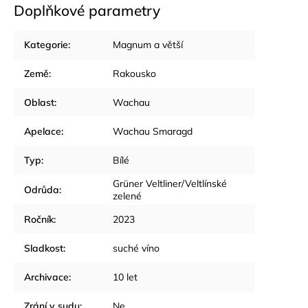
Doplňkové parametry
Kategorie
:
Magnum a větší
Země
:
Rakousko
Oblast
:
Wachau
Apelace
:
Wachau Smaragd
Typ
:
Bílé
Grüner Veltliner/Veltlínské
Odrůda
:
zelené
Ročník
:
2023
Sladkost
:
suché víno
Archivace
:
10 let
Zrání v sudu
:
Ne