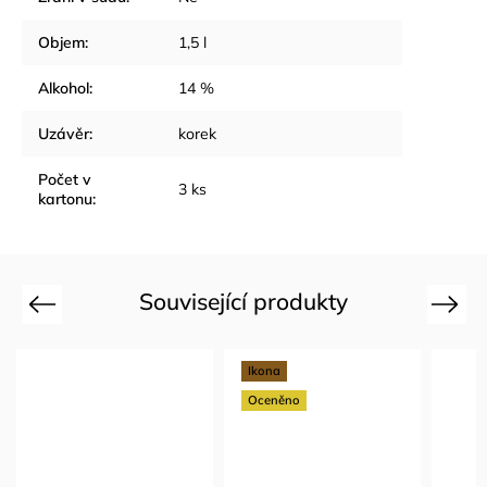
Objem
:
1,5 l
Alkohol
:
14 %
Uzávěr
:
korek
Počet v
3 ks
kartonu
:
Související produkty
Previous
Next
Ikona
Oceněno