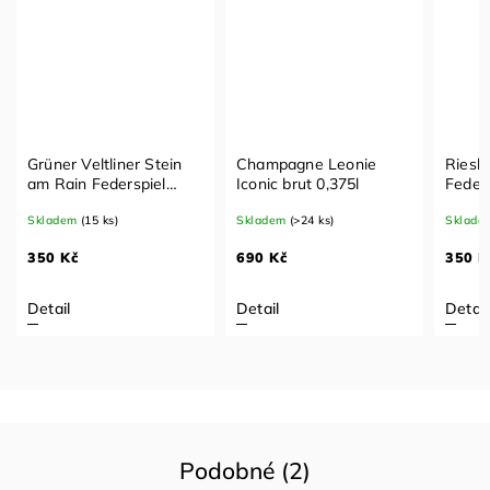
Grüner Veltliner Stein
Champagne Leonie
Riesli
am Rain Federspiel
Iconic brut 0,375l
Feders
2024 0,375l
Skladem
(15 ks)
Skladem
(>24 ks)
Sklade
350 Kč
690 Kč
350 K
Detail
Detail
Detail
Podobné (2)