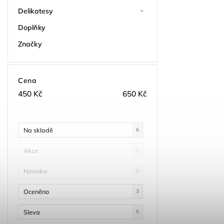
Delikatesy
Doplňky
Značky
Cena
450
Kč
650
Kč
Na skladě
6
Akce
0
Novinka
0
Oceněno
3
Sleva
5