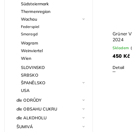
Südsteiermark
Thermenregion
Wachau
Federspiel
Grüner Ve
Smaragd
2024
Wagram
Skladem
Weinviertel
450 Kč
Wien
SLOVINSKO
Detail
SRBSKO
ŠPANĚLSKO
USA
dle ODRŮDY
dle OBSAHU CUKRU
dle ALKOHOLU
ŠUMIVÁ