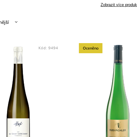
Zobrazit více produk
nější
žší
dávanější
Kód:
9494
Oceněno
dně