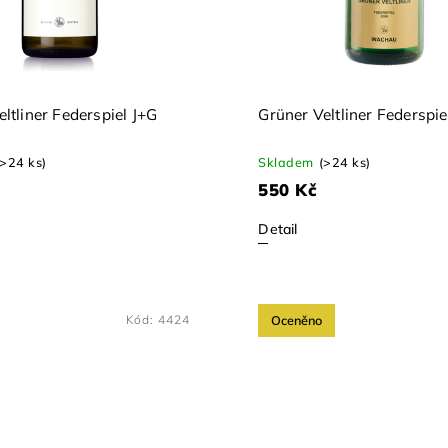
ltliner Federspiel J+G
Grüner Veltliner Federspi
(>24 ks)
Skladem
(>24 ks)
550 Kč
Detail
Kód:
4424
Oceněno