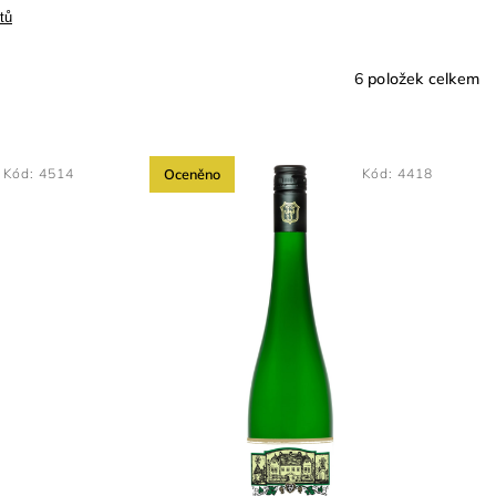
tů
6
položek celkem
Kód:
4514
Oceněno
Kód:
4418