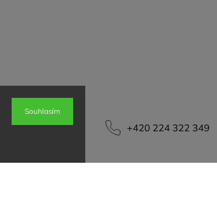
Souhlasím
info
@
vinospol.cz
+420 224 322 349