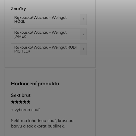
Značky
Rakousko/Wachau - Weingut
3
HÖGL
Rakousko/Wachau - Weingut
2
JAMEK
Rakousko/Wachau - Weingut RUDI
1
PICHLER
Hodnocení produktu
Sekt brut
+ výborná chuť
Sekt má lahodnou chuť, krásnou
barvu a tak akorát bublinek.