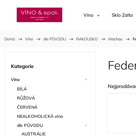
Víno
Sklo Zalto
Domů
/
Víno
/
dle PŮVODU
/
RAKOUSKO
/
Wachau
/
F
Feder
Kategorie
Víno
Nejprodávan
BÍLÁ
RŮŽOVÁ
ČERVENÁ
NEALKOHOLICKÁ vína
dle PŮVODU
AUSTRÁLIE