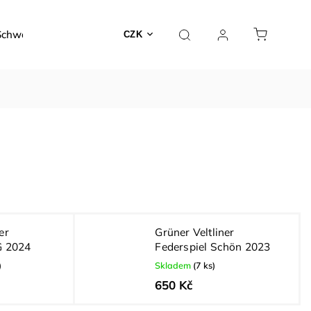
Schwarzer
Dárky a poukazy
Kontakty
O nás
CZK
er
Grüner Veltliner
G 2024
Federspiel Schön 2023
)
Skladem
(7 ks)
650 Kč